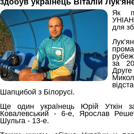
здобув українець Віталій Лук'ян
Як по
УНІАН
для зб
Лук'я
пром
рубеж
за 20
Друге
Микол
відст
Шапцибой з Білорусі.
Ще один українець Юрій Уткін за
Ковалевський - 6-е, Ярослав Реше
Шульга - 13-е.