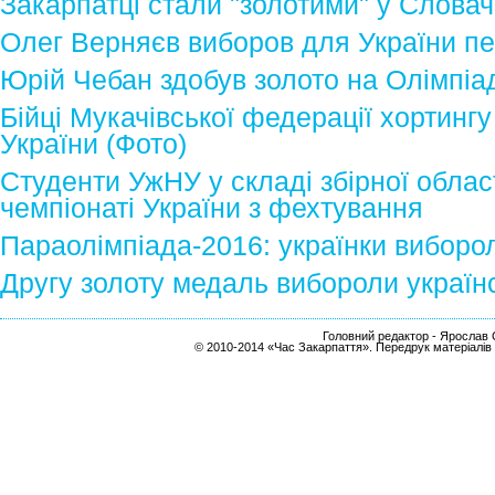
Закарпатці стали "золотими" у Словач
Олег Верняєв виборов для України пе
Юрій Чебан здобув золото на Олімпіад
Бійці Мукачівської федерації хортинг
України (Фото)
Студенти УжНУ у складі збірної облас
чемпіонаті України з фехтування
Параолімпіада-2016: українки виборол
Другу золоту медаль вибороли українс
Головний редактор - Ярослав С
© 2010-2014 «Час Закарпаття». Передрук матеріалів