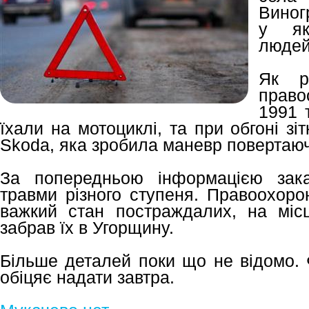
Виног
у як
людей
Як ро
право
1991 
їхали на мотоциклі, та при обгоні зі
Skoda, яка зробила маневр повертаюч
За попередньою інформацією зака
травми різного ступеня. Правоохоро
важкий стан постраждалих, на місц
забрав їх в Угорщину.
Більше деталей поки що не відомо. 
обіцяє надати завтра.