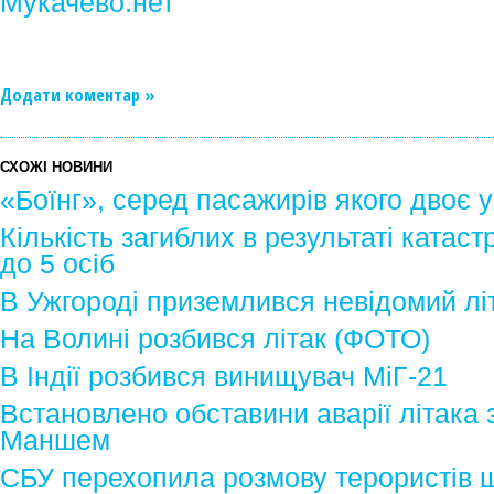
Мукачево.нет
Додати коментар »
СХОЖІ НОВИНИ
«Боїнг», серед пасажирів якого двоє ук
Кількість загиблих в результаті катас
до 5 осіб
В Ужгороді приземлився невідомий лі
На Волині розбився літак (ФОТО)
В Індії розбився винищувач МіГ-21
Встановлено обставини аварії літака 
Маншем
СБУ перехопила розмову терористів щ