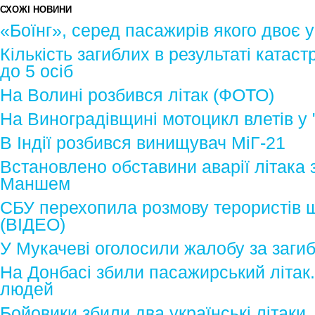
СХОЖІ НОВИНИ
«Боїнг», серед пасажирів якого двоє ук
Кількість загиблих в результаті катас
до 5 осіб
На Волині розбився літак (ФОТО)
На Виноградівщині мотоцикл влетів у
В Індії розбився винищувач МіГ-21
Встановлено обставини аварії літака 
Маншем
СБУ перехопила розмову терористів щ
(ВІДЕО)
У Мукачеві оголосили жалобу за заги
На Донбасі збили пасажирський літак
людей
Бойовики збили два українські літаки