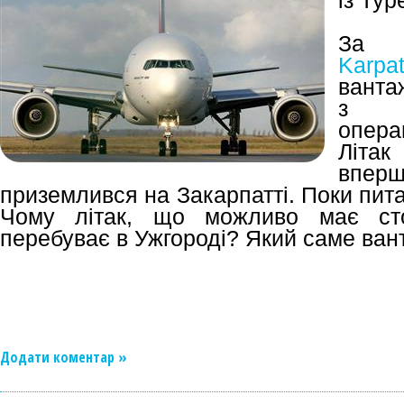
із Ту
За 
Karpa
вантаж
з а
опера
Літак
впер
приземлився на Закарпатті. Поки пита
Чому літак, що можливо має ст
перебуває в Ужгороді? Який саме ван
Додати коментар »