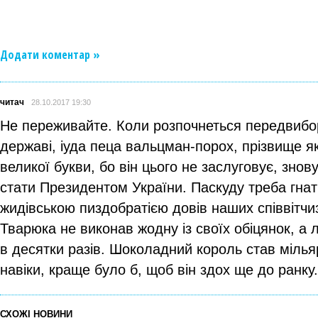
Додати коментар »
читач
28.10.2017 19:30
Не переживайте. Коли розпочнеться передвибор
державі, іуда пеца вальцман-порох, прізвище як
великої букви, бо він цього не заслуговує, зно
стати Президентом України. Паскуду треба гнат
жидівською пиздобратією довів наших співвітчиз
Тварюка не виконав жодну із своїх обіцянок, а 
в десятки разів. Шоколадний король став міль
навіки, краще було б, щоб він здох ще до ранку.
СХОЖІ НОВИНИ