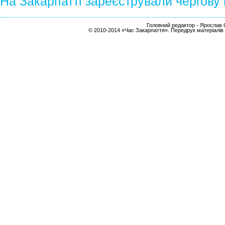
На Закарпатті зареєстрували чергову 
Головний редактор - Ярослав С
© 2010-2014 «Час Закарпаття». Передрук матеріалів