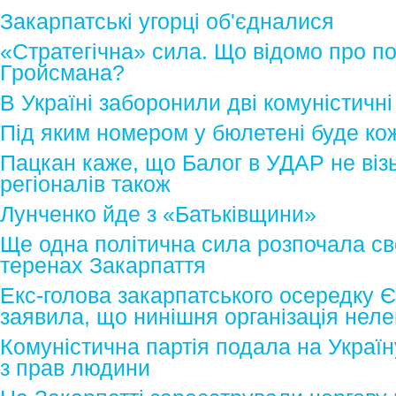
Закарпатські угорці об'єдналися
«Стратегічна» сила. Що відомо про по
Гройсмана?
В Україні заборонили дві комуністичні 
Під яким номером у бюлетені буде ко
Пацкан каже, що Балог в УДАР не візь
регіоналів також
Лунченко йде з «Батьківщини»
Ще одна політична сила розпочала с
теренах Закарпаття
Екс-голова закарпатського осередку Є
заявила, що нинішня організація неле
Комуністична партія подала на Украї
з прав людини