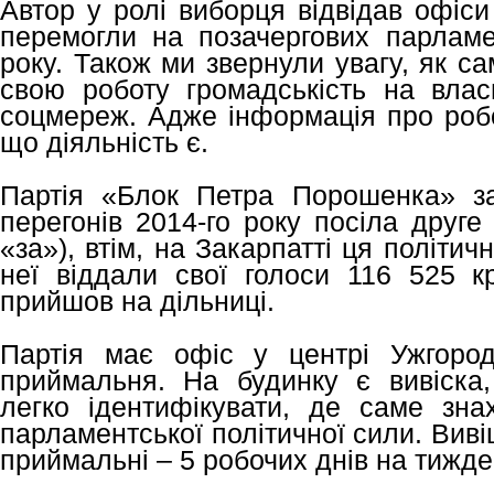
Автор у ролі виборця відвідав офіси 
перемогли на позачергових парламе
року. Також ми звернули увагу, як с
свою роботу громадськість на влас
соцмереж. Адже інформація про робо
що діяльність є.
Партія «Блок Петра Порошенка» за
перегонів 2014-го року посіла друге
«за»), втім, на Закарпатті ця політи
неї віддали свої голоси 116 525 
прийшов на дільниці.
Партія має офіс у центрі Ужгород
приймальня. На будинку є вивіска,
легко ідентифікувати, де саме зна
парламентської політичної сили. Виві
приймальні – 5 робочих днів на тижде