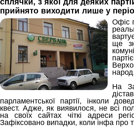
сплячки, з якої для деяких парті
прийнято виходити лише у періо
Офіс 
реал
варту
ще з
комун
парт
Верхо
народ
На За
діст
парламентської партії, інколи дове
квест. Адже, як виявилося, не всі пол
на своїх сайтах чіткі адреси регі
Зафіксовано випадки, коли інфа про т