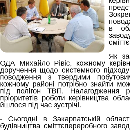
кері
предс
Зокре
повод
в обл
завод
смітт
Як за
ОДА Михайло Рівіс, кожному керів
доручення щодо системного підход
поводження з твердими побутови
кожному районі потрібно знайти мож
під полігон ТВП. Налагодження р
пріоритетів роботи керівництва обл
йшлося під час зустрічі.
- Сьогодні в Закарпатській област
будівництва сміттєпереробного заво