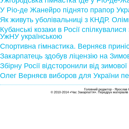
Ужгородська гімнастка їде у Ріо-де-
У Ріо-де Жанейро піднято прапор Укр
Як живуть уболівальниці з КНДР. Олім
Кубанські козаки в Росії спілкувалися
УжНУ українською
Спортивна гімнастика. Верняєв приніс 
Закарпатець здобув ліцензію на Зимо
Збірну Росії відсторонили від зимово
Олег Верняєв виборов для України пе
Головний редактор - Ярослав С
© 2010-2014 «Час Закарпаття». Передрук матеріалів