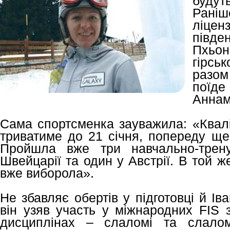
буду
Раніш
ліце
півде
Пхь
гірсь
разом
поїд
Аннам
Сама спортсменка зауважила: «Квалі
триватиме до 21 січня, попереду ще 
Пройшла вже три навчально-трен
Швейцарії та один у Австрії. В той ж
вже виборола».
Не збавляє обертів у підготовці й І
він узяв участь у міжнародних FIS з
дисциплінах – слаломі та слаломі-