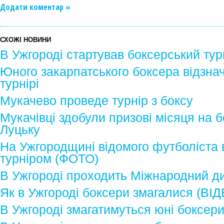
Додати коментар »
СХОЖІ НОВИНИ
В Ужгороді стартував боксерський ту
Юного закарпатського боксера відзна
турнірі
Мукачево проведе турнір з боксу
Мукачівці здобули призові місяця на б
Луцьку
На Ужгородщині відомого футболіста
турніром (ФОТО)
В Ужгороді проходить Міжнародний д
Як в Ужгороді боксери змагалися (ВІ
В Ужгороді змагатимуться юні боксер