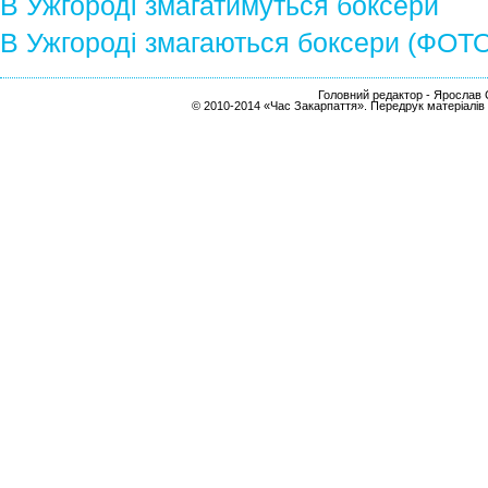
В Ужгороді змагатимуться боксери
В Ужгороді змагаються боксери (ФОТ
Головний редактор - Ярослав С
© 2010-2014 «Час Закарпаття». Передрук матеріалів