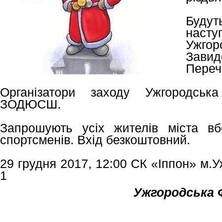
Будут
насту
Ужгор
Завид
Переч
Організатори заходу Ужгородсь
ЗОДЮСШ.
Запрошують усіх жителів міста в
спортсменів. Вхід безкоштовний.
29 грудня 2017, 12:00 СК «Іппон» м.У
1
Ужгородська 