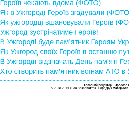
Героїв чекають вдома (ФОТО)
Як в Ужгороді Героїв згадували (ФОТО
Як ужгородці вшановували Героїв (Ф
Ужгород зустрічатиме Героїв!
В Ужгороді буде пам’ятник Героям Укр
Як Ужгород своїх Героїв в останню п
В Ужгороді відзначать День пам’яті Ге
Хто створить пам’ятник воїнам АТО в 
Головний редактор - Ярослав С
© 2010-2014 «Час Закарпаття». Передрук матеріалів