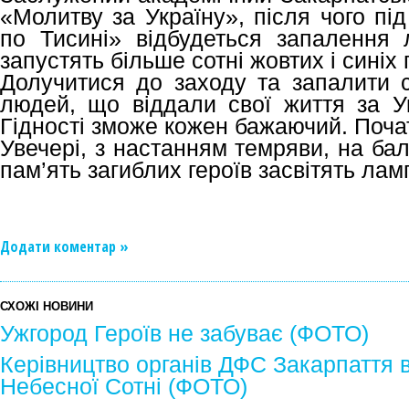
«Молитву за Україну», після чого пі
по Тисині» відбудеться запалення
запустять більше сотні жовтих і синіх 
Долучитися до заходу та запалити 
людей, що віддали свої життя за Ук
Гідності зможе кожен бажаючий. Почат
Увечері, з настанням темряви, на ба
пам’ять загиблих героїв засвітять лам
Додати коментар »
СХОЖІ НОВИНИ
Ужгород Героїв не забуває (ФОТО)
Керівництво органів ДФС Закарпаття 
Небесної Сотні (ФОТО)