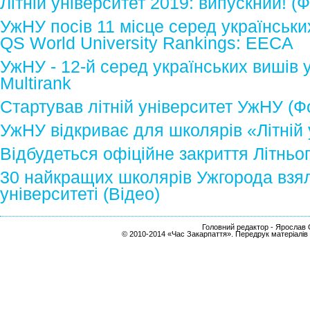
Літній університет 2019: випускний! (
УжНУ посів 11 місце серед українських
QS World University Rankings: EECA
УжНУ - 12-й серед українських вишів 
Multirank
Стартував літній університет УжНУ (Ф
УжНУ відкриває для школярів «Літній 
Відбудеться офіційне закриття Літньо
30 найкращих школярів Ужгорода взял
університеті (Відео)
Головний редактор - Ярослав С
© 2010-2014 «Час Закарпаття». Передрук матеріалів