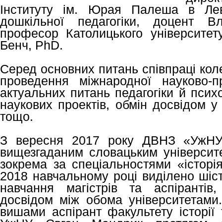
Інституту ім. Юрая Палеша в Лев
дошкільної педагогіки, доцент В
професор Католицького університе
Бенч, PhD.
Серед основних питань співпраці кол
проведення міжнародної науково-п
актуальних питань педагогіки й психол
наукових проектів, обмін досвідом у
тощо.
З вересня 2017 року ДВНЗ «УжНУ»
вищезгаданим словацьким університ
зокрема за спеціальностями «історія
2018 навчальному році виділено шіс
навчання магістрів та аспірантів
досвідом між обома університетами.
вишами аспірант факультету історії