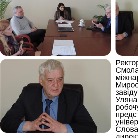
Рект
Смол
між
Мир
завід
Улян
роб
предс
уніве
Слова
дире