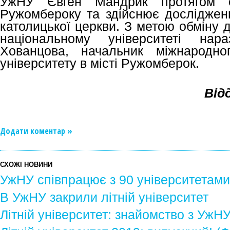
УжНУ Євген Мандрик протягом с
Ружомбероку та здійснює дослідження
католицької церкви. З метою обміну 
національному університеті нар
Хованцова, начальник міжнародног
університету в місті Ружомберок.
Від
Додати коментар »
СХОЖІ НОВИНИ
УжНУ співпрацює з 90 університетами 
В УжНУ закрили літній університет
Літній університет: знайомство з УжН