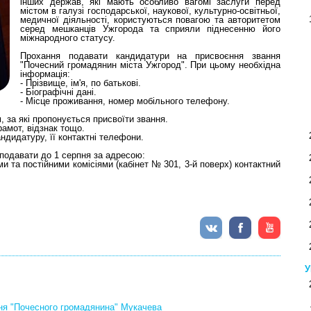
інших держав, які мають особливо вагомі заслуги перед
містом в галузі господарської, наукової, культурно-освітньої,
медичної діяльності, користуються повагою та авторитетом
серед мешканців Ужгорода та сприяли піднесенню його
міжнародного статусу.
Прохання подавати кандидатури на присвоєння звання
"Почесний громадянин міста Ужгород". При цьому необхідна
інформація:
- Прізвище, ім'я, по батькові.
- Біографічні дані.
- Місце проживання, номер мобільного телефону.
, за які пропонується присвоїти звання.
рамот, відзнак тощо.
андидатуру, її контактні телефони.
подавати до 1 серпня за адресою:
ми та постійними комісіями (кабінет № 301, 3-й поверх) контактний
У
ння "Почесного громадянина" Мукачева