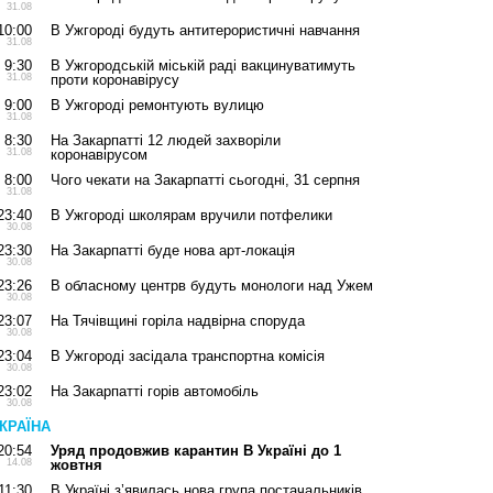
31.08
10:00
В Ужгороді будуть антитерористичні навчання
31.08
9:30
В Ужгородській міській раді вакцинуватимуть
31.08
проти коронавірусу
9:00
В Ужгороді ремонтують вулицю
31.08
8:30
На Закарпатті 12 людей захворіли
31.08
коронавірусом
8:00
Чого чекати на Закарпатті сьогодні, 31 серпня
31.08
23:40
В Ужгороді школярам вручили потфелики
30.08
23:30
На Закарпатті буде нова арт-локація
30.08
23:26
В обласному центрв будуть монологи над Ужем
30.08
23:07
На Тячівщині горіла надвірна споруда
30.08
23:04
В Ужгороді засідала транспортна комісія
30.08
23:02
На Закарпатті горів автомобіль
30.08
КРАЇНА
20:54
Уряд продовжив карантин В Україні до 1
14.08
жовтня
11:30
В Україні з’явилась нова група постачальників