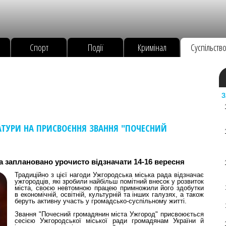
Спорт
Події
Кримінал
Суспільств
З
ТУРИ НА ПРИСВОЄННЯ ЗВАННЯ "ПОЧЕСНИЙ
а заплановано урочисто відзначати 14-16 вересня
Традиційно з цієї нагоди Ужгородська міська рада відзначає
ужгородців, які зробили найбільш помітний внесок у розвиток
міста, своєю невтомною працею примножили його здобутки
в економічній, освітній, культурній та інших галузях, а також
беруть активну участь у громадсько-суспільному житті.
Звання "Почесний громадянин міста Ужгород" присвоюється
сесією Ужгородської міської ради громадянам України й