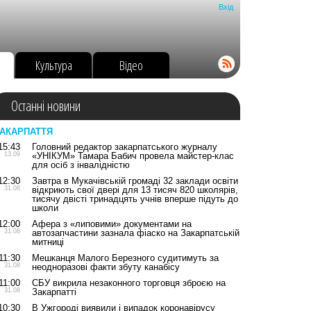
Вхід
о
Культура
Відео
Останні новини
АКАРПАТТЯ
15:43
Головний редактор закарпатського журналу
13.09
«УНІКУМ» Тамара Бабич провела майстер-клас
для осіб з інвалідністю
12:30
Завтра в Мукачівській громаді 32 заклади освіти
31.08
відкриють свої двері для 13 тисяч 820 школярів,
тисячу двісті тринадцять учнів вперше підуть до
школи
12:00
Афера з «липовими» документами на
31.08
автозапчастини зазнала фіаско на Закарпатській
митниці
11:30
Мешканця Малого Березного судитимуть за
31.08
неодноразові факти збуту канабісу
11:00
СБУ викрила незаконного торговця зброєю на
31.08
Закарпатті
10:30
В Ужгороді виявили і випадок коронавірусу