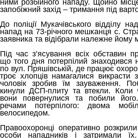
ними розбійного нападу. Щойно місц
запобіжний захід – тримання під варт
До поліції Мукачівського відділу н
напад на 73-річного мешканця с. Стр
заявника та відібрали належне йому 
Під час з’ясування всіх обставин п
що того дня потерпілий знаходився н
по вул. Пряшівській, де працює охоро
троє хлопців намагалися викрасти з
чоловік зробив їм зауваження. По
кинули ДСП-плиту та втекли. Коли ч
вони повернулися та побили його.
речами потерпілого: двома моб
велосипедом.
Правоохоронці оперативно розкрили
особи нападників і затримали їх