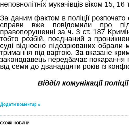
неповнолітніх мукачівців віком 15, 16 т
За даним фактом в поліції розпочато 
справи вже повідомили про під
правопорушенні за ч. 3 ст. 187 Кримі
тобто розбій, поєднаний з проникне
суді відносно підозрюваних обрали м
тримання під вартою. За вказане кр
законодавець передбачає покарання п
від семи до дванадцяти років із конф
Відділ комунікації поліц
Додати коментар »
СХОЖІ НОВИНИ