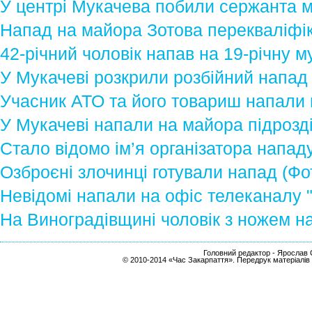
У центрі Мукачева побили сержанта мі
Напад на майора Зотова перекваліфі
42-річний чоловік напав на 19-річну м
У Мукачеві розкрили розбійний напад
Учасник АТО та його товариш напали
У Мукачеві напали на майора підрозді
Стало відомо ім’я організатора напад
Озброєні злочинці готували напад (Фо
Невідомі напали на офіс телеканалу "
На Виноградівщині чоловік з ножем на
Головний редактор - Ярослав С
© 2010-2014 «Час Закарпаття». Передрук матеріалів