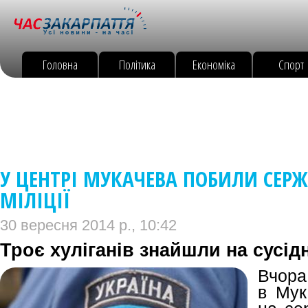
Головна
Політика
Економіка
Спорт
У ЦЕНТРІ МУКАЧЕВА ПОБИЛИ СЕРЖ
МІЛІЦІЇ
30 вересня 2014 р., 10:42
Троє хуліганів знайшли на сусідн
Вчора,
в Мук