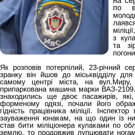
на се
по 
молод
лаявс
міліці
з кул
та зі
погони
Як розповів потерпілий, 23-річний сер
зранку він йшов до міськвідділу для
самому центрі міста, на вул.Миру,
припаркована машина марки ВАЗ-2109. В
знаходились ще двоє пасажирів, які,
форменому одязі, почали його ображ
гідність працівника міліції. Інспекто
зауваження юнакам, на що один із ни
став бити міліціонера кулаками по об
землю, то продовжив лупцювати ногами