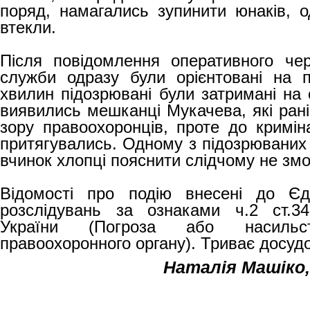
поряд, намагались зупинити юнаків, 
втекли.
Після повідомлення оперативного чер
служби одразу були орієнтовані на п
хвилин підозрювані були затримані на с
виявились мешканці Мукачева, які ран
зору правоохоронців, проте до криміна
притягувались. Одному з підозрюваних 
вчинок хлопці пояснити слідчому не зм
Відомості про подію внесені до Єд
розслідувань за ознаками ч.2 ст.34
України (Погроза або насильс
правоохоронного органу). Триває досуд
Наталія Машіко