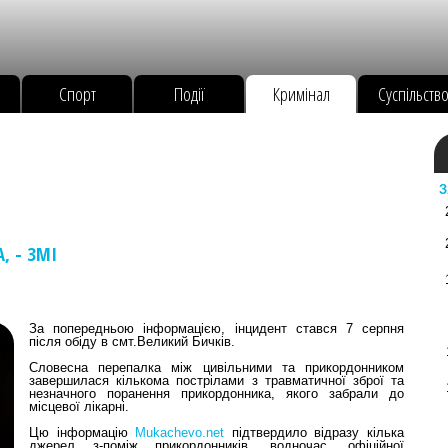
Спорт
Події
Кримінал
Суспільств
З
, - ЗМІ
За попередньою інформацією, інцидент стався 7 серпня
після обіду в смт.Великий Бичків.
Словесна перепалка між цивільними та прикордонником
завершилася кількома пострілами з травматичної зброї та
незначного поранення прикордонника, якого забрали до
місцевої лікарні.
Цю інформацію
Mukachevo.net
підтвердило відразу кілька
джерел з-поміж прикордонників, водночас, офіційної