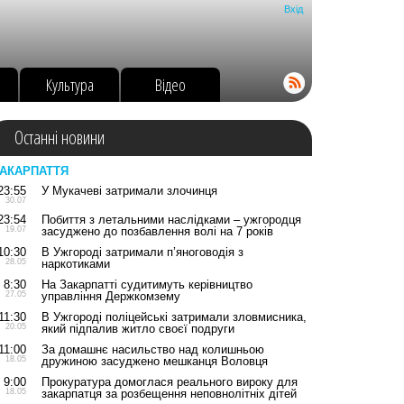
Вхід
о
Культура
Відео
Останні новини
АКАРПАТТЯ
23:55
У Мукачеві затримали злочинця
30.07
23:54
Побиття з летальними наслідками – ужгородця
19.07
засуджено до позбавлення волі на 7 років
10:30
В Ужгороді затримали п’яноговодія з
28.05
наркотиками
8:30
На Закарпатті судитимуть керівництво
27.05
управління Держкомзему
11:30
В Ужгороді поліцейські затримали зловмисника,
20.05
який підпалив житло своєї подруги
11:00
За домашнє насильство над колишньою
18.05
дружиною засуджено мешканця Воловця
9:00
Прокуратура домоглася реального вироку для
18.05
закарпатця за розбещення неповнолітніх дітей