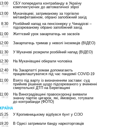
13:00
СБУ попередила контрабанду в Україну
08.05
комплектуючих до автоматичної зброї
13:00
Мукачівцеві, затриманому за торгівлю
03.05
метамфетаміном, обрано запобіжний захід
8:30
Розбійний напад на пенсіонерку у Чинадієві –
29.04
підозрюваному обрано запобіжний захід
11:00
Життєвий урок закарпатець не засвоїв
26.04
12:00
Закарпатець тримав у неволі іноземців (ВІДЕО)
15.04
11:30
У Мукачеві розкрили розбійний напад (ВІДЕО)
14.04
12:30
На Мукачівщині обікрали чоловіка
29.03
12:40
На Закарпатті ромам допомагають
01.02
працевлаштуватися під час пандемії COVID-19
11:00
Взято під варту із визначенням застави: суд
17.12
прийняв рішення щодо підозрюваного у вчиненні
смертельної ДТП на Берегівщині
11:00
На Виноградівщині правоохоронці виявили
09.12
значну партію цигарок, які, ймовірно, готували
до контрабанди (ФОТО)
КРАЇНА
15:25
У Кропивницькому відбувся бунт у СІЗО
18.12
19:20
В Одесі затримали банду наркоторговців
05.09