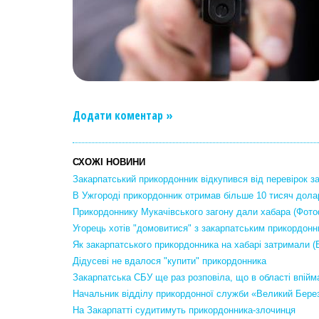
Додати коментар »
СХОЖІ НОВИНИ
Закарпатський прикордонник відкупився від перевірок за
В Ужгороді прикордонник отримав більше 10 тисяч дола
Прикордоннику Мукачівського загону дали хабара (Фото
Угорець хотів "домовитися" з закарпатським прикордон
Як закарпатського прикордонника на хабарі затримали 
Дідусеві не вдалося "купити" прикордонника
Закарпатська СБУ ще раз розповіла, що в області впій
Начальник відділу прикордонної служби «Великий Берез
На Закарпатті судитимуть прикордонника-злочинця