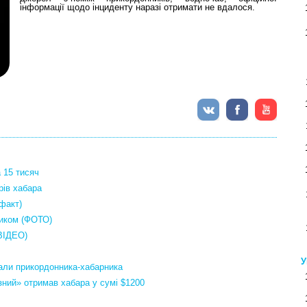
інформації щодо інциденту наразі отримати не вдалося.
 15 тисяч
рів хабара
факт)
ником (ФОТО)
(ВІДЕО)
У
мали прикордонника-хабарника
ний» отримав хабара у сумі $1200