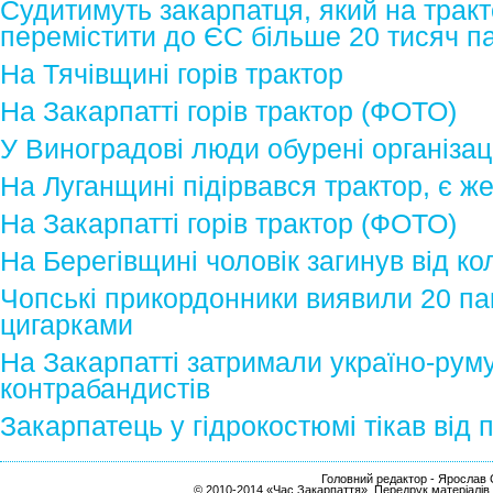
Судитимуть закарпатця, який на тракт
перемістити до ЄС більше 20 тисяч па
На Тячівщині горів трактор
На Закарпатті горів трактор (ФОТО)
У Виноградові люди обурені організац
На Луганщині підірвався трактор, є ж
На Закарпатті горів трактор (ФОТО)
На Берегівщині чоловік загинув від ко
Чопські прикордонники виявили 20 па
цигарками
На Закарпатті затримали україно-рум
контрабандистів
Закарпатець у гідрокостюмі тікав від 
Головний редактор - Ярослав С
© 2010-2014 «Час Закарпаття». Передрук матеріалів