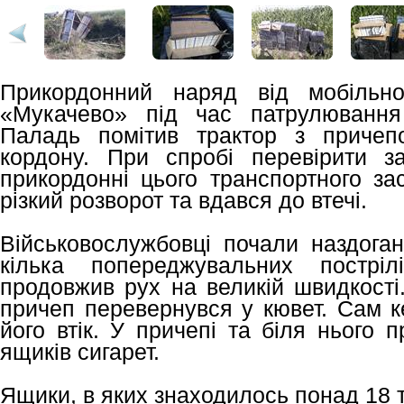
Прикордонний наряд від мобільно
«Мукачево» під час патрулювання
Паладь помітив трактор з причеп
кордону. При спробі перевірити з
прикордонні цього транспортного зас
різкий розворот та вдався до втечі.
Військовослужбовці почали наздоган
кілька попереджувальних постріл
продовжив рух на великій швидкості
причеп перевернувся у кювет. Сам к
його втік. У причепі та біля нього 
ящиків сигарет.
Ящики, в яких знаходилось понад 18 т