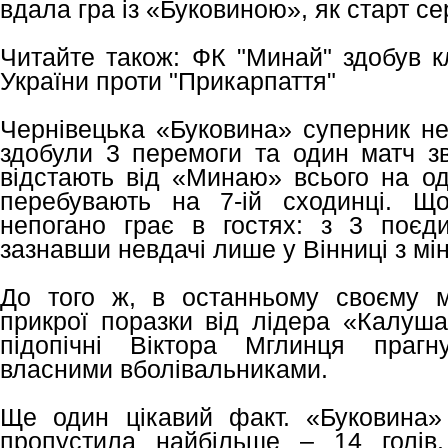
вдала гра із «Буковиною», як старт се
Читайте також: ФК "Минай" здобув к
України проти "Прикарпаття"
Чернівецька «Буковина» суперник не
здобули 3 перемоги та один матч зв
відстають від «Минаю» всього на оди
перебувають на 7-ій сходинці. Щ
непогано грає в гостях: з 3 поєд
зазнавши невдачі лише у Вінниці з мі
До того ж, в останньому своєму м
прикрої поразки від лідера «Калуша
підопічні Віктора Мглинця прагн
власними вболівальниками.
Ще один цікавий факт. «Буковина»
пропустила найбільше – 14 голів.