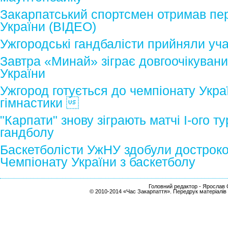
Закарпатський спортсмен отримав пер
України (ВІДЕО)
Ужгородські гандбалісти прийняли уча
Завтра «Минай» зіграє довгоочікувани
України
Ужгород готується до чемпіонату Укра
гімнастики 
"Карпати" знову зіграють матчі І-ого т
гандболу
Баскетболісти УжНУ здобули достроков
Чемпіонату України з баскетболу
Головний редактор - Ярослав С
© 2010-2014 «Час Закарпаття». Передрук матеріалів