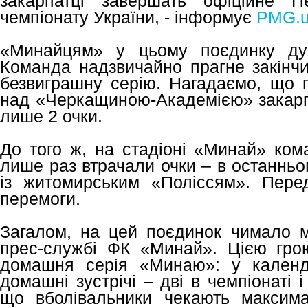
закарпатці завершать офіційне П
чемпіонату України, - інформує
PMG.u
«Минайцям» у цьому поєдинку дуж
Команда надзвичайно прагне закінчи
безвиграшну серію. Нагадаємо, що п
над «Черкащиною-Академією» закарпа
лише 2 очки.
До того ж, на стадіоні «Минай» ком
лише раз втрачали очки – в останнь
із житомирським «Поліссям». Пере
перемоги.
Загалом, на цей поєдинок чимало мо
прес-службі ФК «Минай». Цією гро
домашня серія «Минаю»: у календ
домашні зустрічі – дві в чемпіонаті і
що вболівальники чекають максима