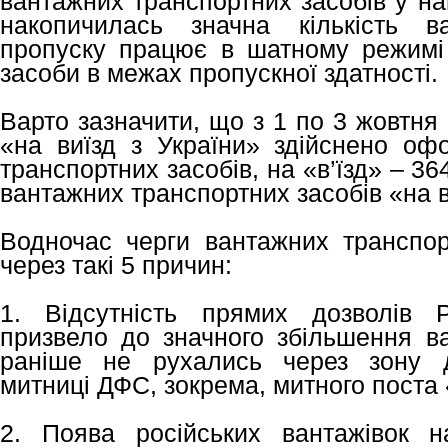
вантажних транспортних засобів у на
накопичилась значна кількість в
пропуску працює в шатному режимі
засоби в межах пропускної здатності.
Варто зазначити, що з 1 по 3 жовтня
«на виїзд з України» здійснено о
транспортних засобів, на «в’їзд» – 3
вантажних транспортних засобів «на ви
Водночас черги вантажних транспор
через такі 5 причин:
1. Відсутність прямих дозволів 
призвело до значного збільшення ва
раніше не рухались через зону ді
митниці ДФС, зокрема, митного поста
2. Поява російських вантажівок н