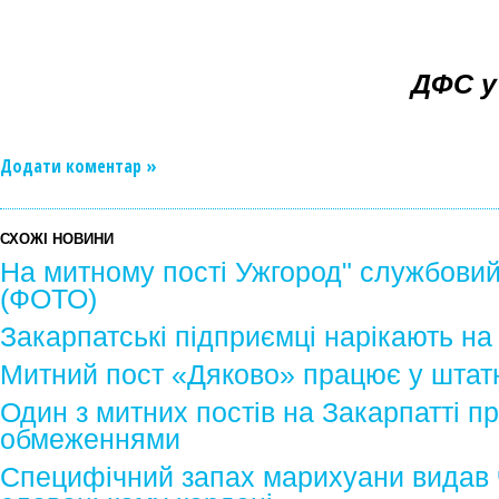
ДФС у
Додати коментар »
СХОЖІ НОВИНИ
На митному пості Ужгород" службовий
(ФОТО)
Закарпатські підприємці нарікають на
Митний пост «Дяково» працює у штат
Один з митних постів на Закарпатті п
обмеженнями
Специфічний запах марихуани видав ч