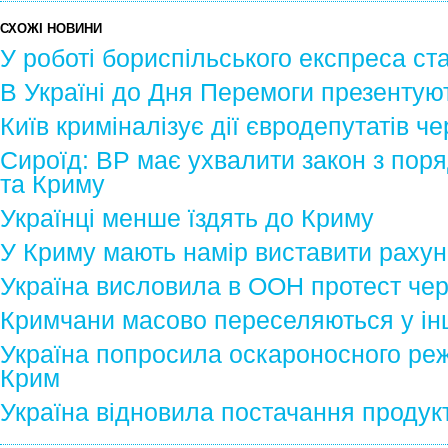
СХОЖІ НОВИНИ
У роботі бориспільського експреса ста
В Україні до Дня Перемоги презентую
Київ криміналізує дії євродепутатів ч
Сироїд: ВР має ухвалити закон з пор
та Криму
Українці менше їздять до Криму
У Криму мають намір виставити рахуно
Україна висловила в ООН протест че
Кримчани масово переселяються у інш
Україна попросила оскароносного ре
Крим
Україна відновила постачання продукт