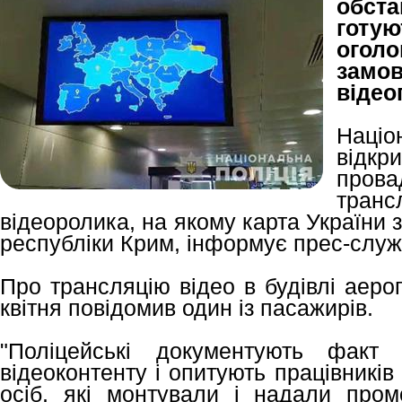
обст
готу
ого
зам
відео
Націо
від
пров
тран
відеоролика, на якому карта України
республіки Крим, інформує прес-служб
Про трансляцію відео в будівлі аер
квітня повідомив один із пасажирів.
"Поліцейські документують факт 
відеоконтенту і опитують працівникі
осіб, які монтували і надали про