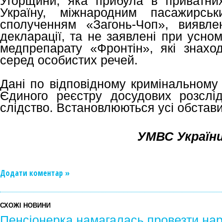
Угорщини, яка прибула в приватни
Україну, міжнародним пасажир
сполученням «Загонь-Чоп», виявле
декларації, та не заявлені при усно
медпрепарату «Фронтін», які знахо
серед особистих речей.
Дані по відповідному кримінальному
Єдиного реєстру досудових розслі
слідство. Встановлюються усі обстави
УМВС України 
Додати коментар »
СХОЖІ НОВИНИ
Пенсіонерка намагалась провезти нар