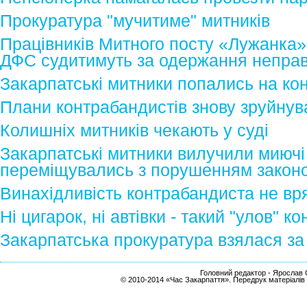
Прокуратура "мучитиме" митників
Працівників Митного посту «Лужанка»
ДФС судитимуть за одержання неправ
Закарпатські митники попались на ко
Плани контрабандистів знову зруйну
Колишніх митників чекають у суді
Закарпатські митники вилучили миючі
переміщувались з порушенням закон
Винахідливість контрабандиста не в
Ні цигарок, ні автівки - такий "улов" 
Закарпатська прокуратура взялася за
Головний редактор - Ярослав С
© 2010-2014 «Час Закарпаття». Передрук матеріалів