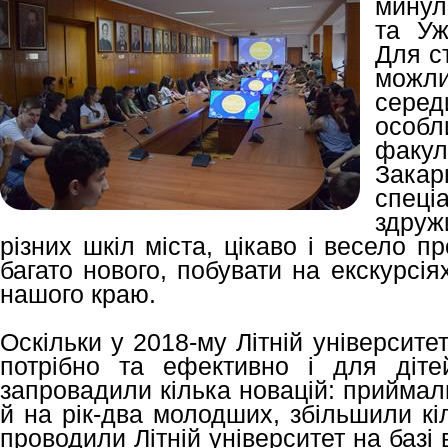
минул
та Уж
Для с
можл
сере
осо
факул
Закар
спец
здруж
різних шкіл міста, цікаво і весело пр
багато нового, побувати на екскурсія
нашого краю.
Оскільки у 2018-му Літній університет
потрібно та ефективно і для діте
запровадили кілька новацій: приймал
й на рік-два молодших, збільшили кіл
проводили Літній університет на базі