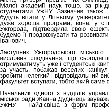
Малої академії наук тощо, за рік-д
студентами УжНУ. Зазначив також, щ
будуть вітати у Літньому університе
дуже хороша програма, вона, у сп
Ужгорода, підтвердила свою ефекти
будемо її продовжувати та розвиват
Іванович.
Заступник Ужгородського міського
висловив сподівання, що сьогоднішн
отримуватимуть уже і студентські кви
за участь, побажав веселих канікул
зробити нелегкий і відповідальний виб
факультет вступати, тобто який саме 
Начальник одного з відділів управл
міської ради Жанна Дудинець зауважи
УжНУ – найдієвіша з форм профорі