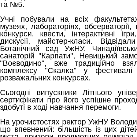
та №5.
Учні побували на всіх факультетах
музеях, лабораторіях, обсерваторії,
конкурси, квести, інтерактивні ігри
дискусії, майстер-класи. Відвідал
Ботанічний сад УжНУ, Чинадіївськ
санаторій "Карпати", Невицький зам
"Воєводино", вже традиційно взя
комплексу "Скалка" у фестивалі 
розважальних конкурсах.
Сьогодні випускники Літнього уні
сертифікати про його успішне прохо
здобуті в ході навчання перемоги.
На урочистостях ректор УжНУ Володи
що впевнений: більшість із цих діте
міста, призери предметних олімпіад,