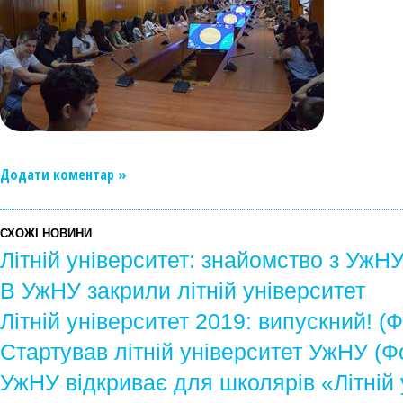
Додати коментар »
СХОЖІ НОВИНИ
Літній університет: знайомство з УжН
В УжНУ закрили літній університет
Літній університет 2019: випускний! (
Стартував літній університет УжНУ (Ф
УжНУ відкриває для школярів «Літній 