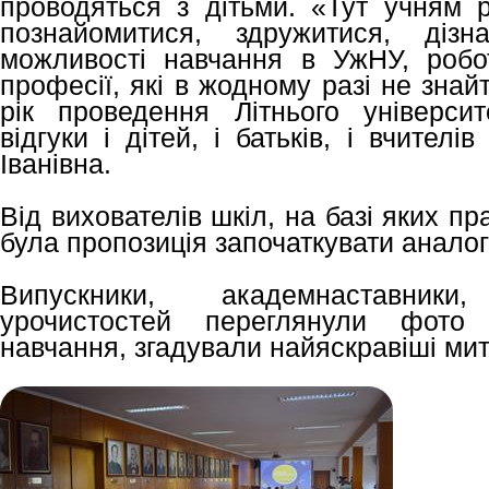
проводяться з дітьми. «Тут учням р
познайомитися, здружитися, дізн
можливості навчання в УжНУ, робот
професії, які в жодному разі не знайт
рік проведення Літнього універси
відгуки і дітей, і батьків, і вчител
Іванівна.
Від вихователів шкіл, на базі яких пр
була пропозиція започаткувати аналогі
Випускники, академнаставники
урочистостей переглянули фото
навчання, згадували найяскравіші мит