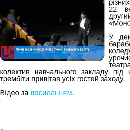
різних
22 в
други
«Моно
У ден
бара
колед
уро
теат
колектив навчального закладу під 
трембіти привітав усіх гостей заходу.
Відео за
посиланням
.