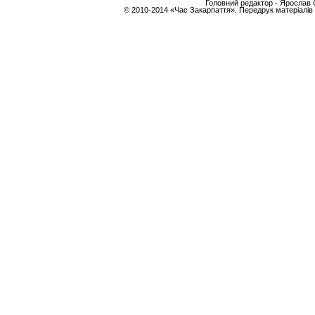
Головний редактор - Ярослав С
© 2010-2014 «Час Закарпаття». Передрук матеріалів