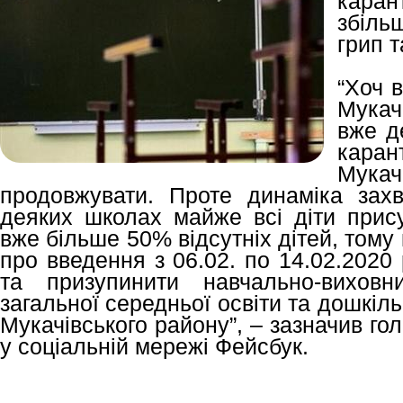
кара
збіль
грип т
“Хоч в
Мукач
вже де
каран
Мукач
продовжувати. Проте динаміка зах
деяких школах майже всі діти прису
вже більше 50% відсутніх дітей, тому
про введення з 06.02. по 14.02.2020
та призупинити навчально-вихов
загальної середньої освіти та дошкіль
Мукачівського району”, – зазначив гол
у соціальній мережі Фейсбук.