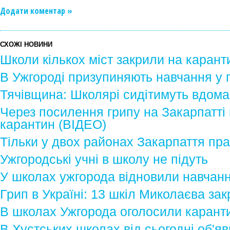
Додати коментар »
СХОЖІ НОВИНИ
Школи кількох міст закрили на карант
В Ужгороді призупиняють навчання у п
Тячівщина: Школярі сидітимуть вдома
Через посилення грипу на Закарпатті
карантин (ВІДЕО)
Тільки у двох районах Закарпаття п
Ужгородські учні в школу не підуть
У школах ужгорода відновили навчан
Грип в Україні: 13 шкіл Миколаєва за
В школах Ужгорода оголосили карант
В Хустських школах від сьогодні об'я