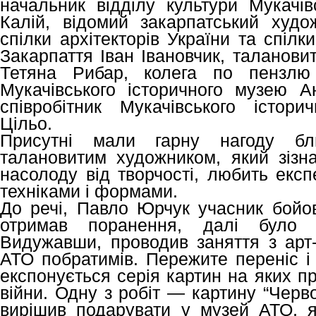
начальник відділу культури Мукачів
Калій, відомий закарпатський худо
спілки архітекторів України та спіл
Закарпаття Іван Івановчик, таланови
Тетяна Рибар, колега по пензлю 
Мукачівського історичного музею Ан
співробітник Мукачівського істор
Цільо.
Присутні мали гарну нагоду бл
талановитим художником, який зізн
насолоду від творчості, любить екс
техніками і формами.
До речі, Павло Юрчук учасник бойов
отримав поранення, далі було лі
Видужавши, проводив заняття з арт-
АТО побратимів. Пережите переніс і 
експонується серія картин на яких п
війни. Одну з робіт — картину “Черв
вирішив подарувати у музей АТО, я