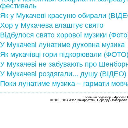
фестиваль
Як у Мукачеві красуню обирали (ВІДЕ
Хор у Мукачева влаштує свято
Відбулося свято хорової музики (Фото
У Мукачеві лунатиме духовна музика
Як мукачівці гори підкорювали (ФОТО
У Мукачеві не забувають про Шенборн
У Мукачеві роздягали... душу (ВІДЕО)
Поки лунатиме музика – гармати мовч
Головний редактор - Ярослав С
© 2010-2014 «Час Закарпаття». Передрук матеріалів