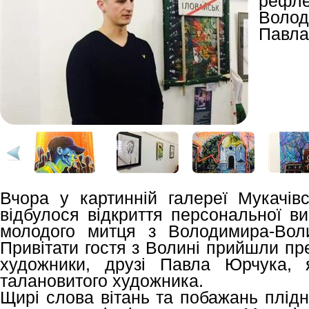
рефле
Волод
Павла
Вчора у картинній галереї Мукачівс
відбулося відкриття персональної ви
молодого митця з Володимира-Вол
Привітати гостя з Волині прийшли пр
художники, друзі Павла Юрчука, я
талановитого художника.
Щирі слова вітань та побажань плід