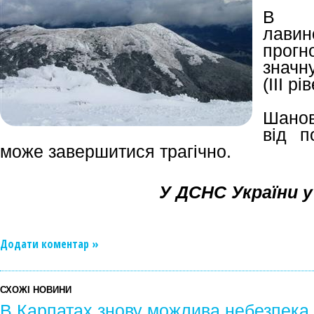
В 
лавин
прог
значн
(ІІІ рі
Шанов
від п
може завершитися трагічно.
У ДСНС України у
Додати коментар »
СХОЖІ НОВИНИ
В Карпатах знову можлива небезпека