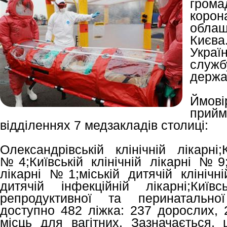
гром
кор
облаш
Києва
Украї
служ
держав
Ймов
прий
відділеннях 7 медзакладів столиці:
Олександрівській клінічній лікарні;
№4;Київській клінічній лікарні №9;м
лікарні №1;міській дитячій клінічн
дитячій інфекційній лікарні;Київ
репродуктивної та перинатально
доступно 482 ліжка: 237 дорослих, 
місць для вагітних. Зазначається, 