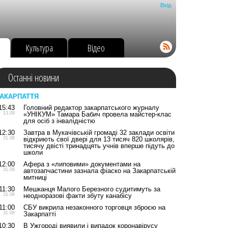
Вхід
о
Культура
Відео
Останні новини
АКАРПАТТЯ
15:43
Головний редактор закарпатського журналу
13.09
«УНІКУМ» Тамара Бабич провела майстер-клас
для осіб з інвалідністю
12:30
Завтра в Мукачівській громаді 32 заклади освіти
31.08
відкриють свої двері для 13 тисяч 820 школярів,
тисячу двісті тринадцять учнів вперше підуть до
школи
12:00
Афера з «липовими» документами на
31.08
автозапчастини зазнала фіаско на Закарпатській
митниці
11:30
Мешканця Малого Березного судитимуть за
31.08
неодноразові факти збуту канабісу
11:00
СБУ викрила незаконного торговця зброєю на
31.08
Закарпатті
10:30
В Ужгороді виявили і випадок коронавірусу