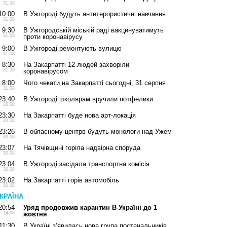
31.08
10:00
В Ужгороді будуть антитерористичні навчання
31.08
9:30
В Ужгородській міській раді вакцинуватимуть
31.08
проти коронавірусу
9:00
В Ужгороді ремонтують вулицю
31.08
8:30
На Закарпатті 12 людей захворіли
31.08
коронавірусом
8:00
Чого чекати на Закарпатті сьогодні, 31 серпня
31.08
23:40
В Ужгороді школярам вручили потфелики
30.08
23:30
На Закарпатті буде нова арт-локація
30.08
23:26
В обласному центрв будуть монологи над Ужем
30.08
23:07
На Тячівщині горіла надвірна споруда
30.08
23:04
В Ужгороді засідала транспортна комісія
30.08
23:02
На Закарпатті горів автомобіль
30.08
КРАЇНА
20:54
Уряд продовжив карантин В Україні до 1
14.08
жовтня
11:30
В Україні з’явилась нова група постачальників