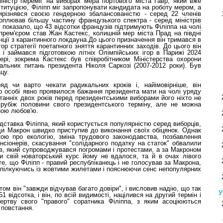
міністр переміг на виборах мера портового міста Гавр, який вже
титуцією, Філіпп міг запропонувати кандидата на роботу мером, а
ирізнявся своєю гендерною збалансованістю - серед 22 членів
 охоплював більшу частину французького спектра - серед міністрів
fop показало, що 43 відсотки французів підтримують Філіппа на чолі
 прем'єром став Жан Кастекс, колишній мер міста Прад на півдні
анції з карантинного локдауна.До цього призначення він тримався в
втор стратегії поетапного зняття карантинних заходів. До цього він
і займався підготовкою літніх Олімпійських ігор в Парижі 2024
ері, зокрема Кастекс був співробітником Міністерства охорони
іальних питань президента Ніколя Саркозі (2007-2012 роки). Був
цу.
ряд чи варто чекати радикальних кроків і, найімовірніше, він
о особі явно проявилося бажання президента мати на чолі уряду
станніх двох років перед президентськими виборами його ніхто не
убіж половини свого президентського терміну, але не можна
ною любов'ю.
ідставка Філіппа, який користується популярністю серед виборців,
и Макрон швидко приступив до виконання своїх обіцянок. Однак
ою про екологію, зміна трудового законодавства, позбавлення
нсіонерів, скасування "солідарного податку на статок" обвалили
ів, який супроводжувався погромами і протестами, а за Макроном
ти свій новаторський курс йому не вдалося, та й в очах лівого
е, що Філіпп - правий республіканець і не голосував за Макрона,
р, спілкуючись із жовтими жилетами і пояснюючи сенс непопулярних
том він "завжди відчував багато довіри", і висловив надію, що так
У
 відсотка, і він, по всій видимості, націлився на другий термін і
ертву свого "правого" соратника Філіппа, з яким асоціюються
 повстання.