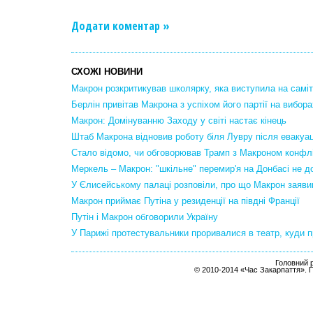
Додати коментар »
СХОЖІ НОВИНИ
Макрон розкритикував школярку, яка виступила на самі
Берлін привітав Макрона з успіхом його партії на вибора
Макрон: Домінуванню Заходу у світі настає кінець
Штаб Макрона відновив роботу біля Лувру після евакуац
Стало відомо, чи обговорював Трамп з Макроном конфлі
Меркель – Макрон: "шкільне" перемир'я на Донбасі не 
У Єлисейському палаці розповіли, про що Макрон заяви
Макрон приймає Путіна у резиденції на півдні Франції
Путін і Макрон обговорили Україну
У Парижі протестувальники проривалися в театр, куди 
Головний р
© 2010-2014 «Час Закарпаття». 