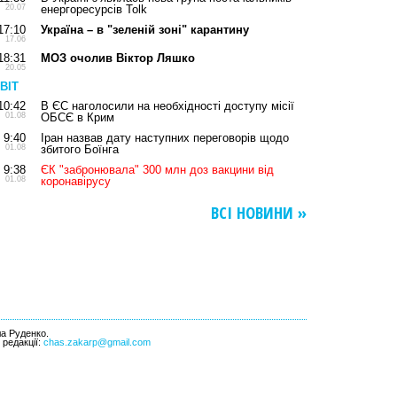
20.07
енергоресурсів Tolk
17:10
Україна – в "зеленій зоні" карантину
17.06
18:31
МОЗ очолив Віктор Ляшко
20.05
ВІТ
10:42
В ЄС наголосили на необхідності доступу місії
01.08
ОБСЄ в Крим
9:40
Іран назвав дату наступних переговорів щодо
01.08
збитого Боїнга
9:38
ЄК "забронювала" 300 млн доз вакцини від
01.08
коронавірусу
ВСІ НОВИНИ »
ла Руденко.
l редакції:
chas.zakarp@gmail.com