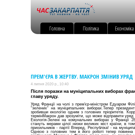
Головна
Політика
Економіка
ПРЕМ'ЄРА В ЖЕРТВУ. МАКРОН ЗМІНИВ УРЯД
4 липня 2020 р., 10:40
Після поразки на муніципальних виборах фра
главу уряду.
Уряд Франції на чолі з прем'єр-міністром Едуаром Філ
"зелених" на муніципальних виборах.Тепер президен
зробивши екологію одним з головних пріоритетів. Корр
термінМакрон дав зрозуміти, що може відправити уряд у
Екологія-Зелені на комунальних виборах у Франції 2
стануть мерами цілої низки великих міст країни, в том
прихильників - партії Вперед, Республіка! - на муніци
Однією з головних тем в його роботі тепер повинна 