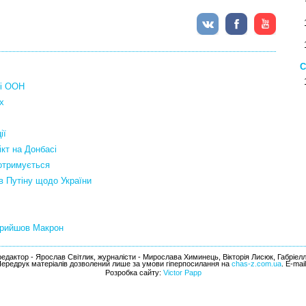
С
ті ООН
х
ії
кт на Донбасі
дотримується
в Путіну щодо України
прийшов Макрон
едактор - Ярослав Світлик, журналісти - Мирослава Химинець, Вікторія Лисюк, Габріел
Передрук матеріалів дозволений лише за умови гіперпосилання на
chas-z.com.ua
. E-mai
Розробка сайту:
Victor Papp