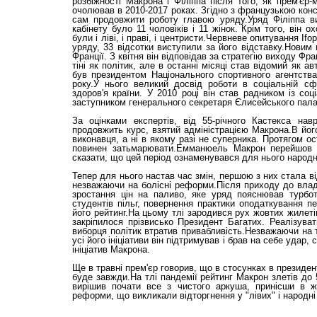
розбіжності Макрона і Філіппа після того, як прем'єр-
очолював в 2010-2017 роках. Згідно з французькою конс
сам продовжити роботу главою уряду.Уряд Філіппа в
кабінету було 11 чоловіків і 11 жінок. Крім того, він
були і ліві, і праві, і центристи.Червневе опитування I
уряду, 33 відсотки виступили за його відставку.Новим
Франції. З квітня він відповідав за стратегію виходу Фр
тіні як політик, але в останні місяці став відомий як а
був президентом Національного спортивного агентства 
року.У нього великий досвід роботи в соціальній сф
здоров'я країни. У 2010 році він став радником із соц
заступником генерального секретаря Єлисейського пала
За оцінками експертів, від 55-річного Кастекса нав
продовжить курс, взятий адміністрацією Макрона.В йог
виконавця, а ні в якому разі не суперника. Протягом о
повинен затьмарювати.Емманюель Макрон перейшов р
сказати, що цей період ознаменувався для нього народ
Тепер для нього настав час змін, першою з них стала в
незважаючи на болісні реформи.Після приходу до влад
зростання цін на паливо, яке уряд пояснював турбот
студентів пільг, повернення практики оподаткування пе
його рейтинг.На цьому тлі зародився рух жовтих жилет
закріпилося прізвисько Президент Багатих. Реалізува
виборця політик втратив привабливість.Незважаючи на т
усі його ініціативи він підтримував і брав на себе уда
ініціатив Макрона.
Ще в травні прем'єр говорив, що в стосунках в президен
буде завжди.На тлі пандемії рейтинг Макрон злетів до 51
вирішив почати все з чистого аркуша, принісши в ж
реформи, що викликали відторгнення у "лівих" і народні