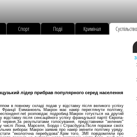
Спорт
Події
Кримінал
Суспільств
З
нцузький лідер прибрав популярного серед населення
іппом в повному складі подав у відставку після великого успіху
т Франції Емманюель Макрон має намір переглянути політику,
еспондент.net розповідає подробиці.Макрон готується на другий
 відставку після сенсаційного успіху французької партії Європа-
8 червня.За результатами голосування, представники "зелених"
у числі Ліона, Марселя, Бордо і Страсбурга.Після поразки своїх
пальних виборах Макрон заявив про намір змінити політику уряду.
стати "екологічна перебудова".Крім того, ЗМІ повідомляли про