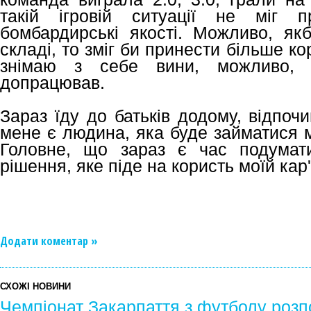
такій ігровій ситуації не міг п
бомбардирські якості. Можливо, як
складі, то зміг би принести більше ко
знімаю з себе вини, можливо, 
допрацював.
Зараз їду до батьків додому, відпоч
мене є людина, яка буде займатися 
Головне, що зараз є час подумат
рішення, яке піде на користь моїй кар'
Додати коментар »
СХОЖІ НОВИНИ
Чемпіонат Закарпаття з футболу розп