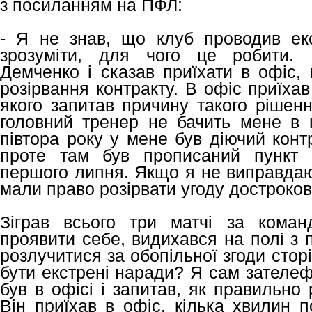
з посиланням на ПФЛ:
- Я не знав, що клуб проводив ек
зрозуміти, для чого це робити. 
Демченко і сказав приїхати в офіс,
розірвання контракту. В офіс приїха
якого запитав причину такого рішен
головний тренер не бачить мене в 
півтора року у мене був діючий конт
проте там був прописаний пункт 
першого липня. Якщо я не виправдаю 
мали право розірвати угоду достроков
Зіграв всього три матчі за коман
проявити себе, видихався на полі з
розлучитися за обопільної згоди сторі
бути екстрені наради? Я сам зателе
був в офісі і запитав, як правильно 
Він приїхав в офіс, кілька хвилин п