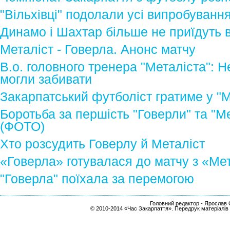
"Вільхівці" подолали усі випробуванн
Динамо і Шахтар більше не приїдуть 
Металіст - Говерла. Анонс матчу
В.о. головного тренера "Металіста": Не
могли забивати
Закарпатський футболіст гратиме у "М
Боротьба за першість "Говерли" та "М
(ФОТО)
Хто розсудить Говерлу й Металіст
«Говерла» готувалася до матчу з «Ме
"Говерла" поїхала за перемогою
Головний редактор - Ярослав С
© 2010-2014 «Час Закарпаття». Передрук матеріалів