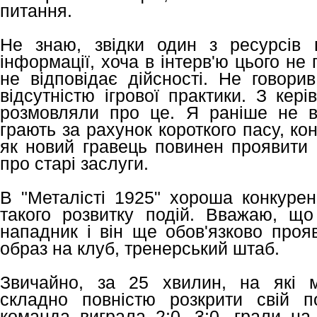
питання.
Не знаю, звідки один з ресурсів 
інформації, хоча в інтерв'ю цього не 
не відповідає дійсності. Не говори
відсутністю ігрової практики. З кер
розмовляли про це. Я раніше не в
грають за рахунок короткого пасу, ко
як новий гравець повинен проявити с
про старі заслуги.
В "Металісті 1925" хороша конкурен
такого розвитку подій. Вважаю, що
нападник і він ще обов'язково проя
образ на клуб, тренерський штаб.
Звичайно, за 25 хвилин, на які 
складно повністю розкрити свій п
команда виграла 2:0, 3:0, грали на