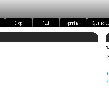
Спорт
Події
Кримінал
Суспільств
По
Ру
1
2