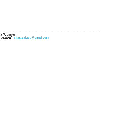
ла Руденко.
l редакції:
chas.zakarp@gmail.com