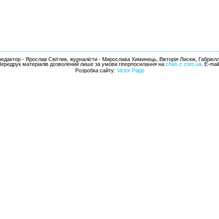
едактор - Ярослав Світлик, журналісти - Мирослава Химинець, Вікторія Лисюк, Габріел
Передрук матеріалів дозволений лише за умови гіперпосилання на
chas-z.com.ua
. E-mai
Розробка сайту:
Victor Papp