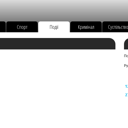
Спорт
Події
Кримінал
Суспільств
По
Ру
1
2