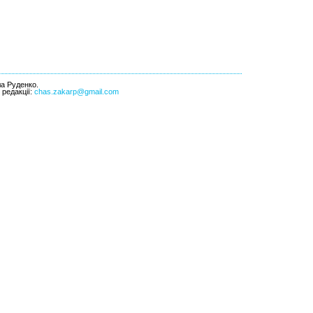
ла Руденко.
l редакції:
chas.zakarp@gmail.com