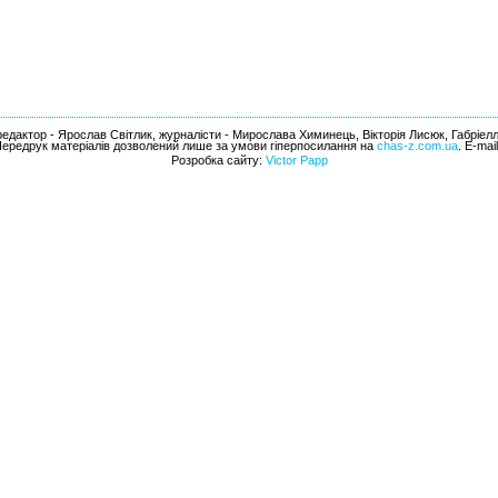
едактор - Ярослав Світлик, журналісти - Мирослава Химинець, Вікторія Лисюк, Габріел
Передрук матеріалів дозволений лише за умови гіперпосилання на
chas-z.com.ua
. E-mai
Розробка сайту:
Victor Papp