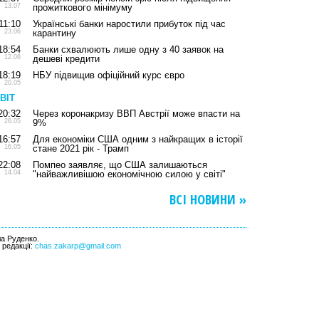
13.07
прожиткового мінімуму
11:10
Українські банки наростили прибуток під час
23.06
карантину
18:54
Банки схвалюють лише одну з 40 заявок на
12.06
дешеві кредити
18:19
НБУ підвищив офіційний курс євро
20.05
ВІТ
20:32
Через коронакризу ВВП Австрії може впасти на
26.05
9%
16:57
Для економіки США одним з найкращих в історії
16.05
стане 2021 рік - Трамп
22:08
Помпео заявляє, що США залишаються
14.04
"найважливішою економічною силою у світі"
ВСІ НОВИНИ »
ла Руденко.
l редакції:
chas.zakarp@gmail.com