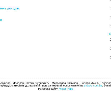
вень доходів
ів
С
едактор - Ярослав Світлик, журналісти - Мирослава Химинець, Вікторія Лисюк, Габріел
Передрук матеріалів дозволений лише за умови гіперпосилання на
chas-z.com.ua
. E-mai
Розробка сайту:
Victor Papp