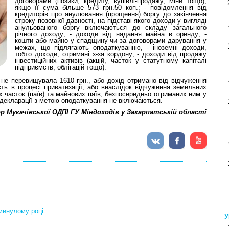
договорами (позики, кредиту, купівлі-продажу, міни тощо),
якщо її сума більше 573 грн.50 коп.; - повідомлення від
кредиторів про анулювання (прощення) боргу до закінчення
строку позовної давності, на підставі якого доходи у вигляді
анульованого боргу включаються до складу загального
річного доходу; - доходи від надання майна в оренду; -
кошти або майно у спадщину чи за договорами дарування у
межах, що підлягають оподаткуванню, - іноземні доходи,
тобто доходи, отримані з-за кордону; - доходи від продажу
інвестиційних активів (акцій, часток у статутному капіталі
підприємств, облігацій тощо).
не перевищувала 1610 грн., або дохід отримано від відчуження
сть в процесі приватизації, або внаслідок відчуження земельних
 часток (паїв) та майнових паїв, безпосередньо отриманих ним у
ої декларації з метою оподаткування не включаються.
р Мукачівської ОДПІ ГУ Міндоходів у Закарпатській області
минулому році
У