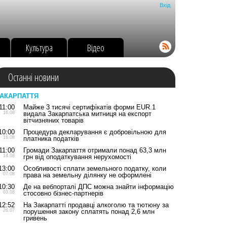
Вхід
о
Культура
Відео
Останні новини
АКАРПАТТЯ
11:00
Майже 3 тисячі сертифікатів форми EUR.1
16.08
видала Закарпатська митниця на експорт
вітчизняних товарів
10:00
Процедура декларування є добровільною для
16.08
платника податків
11:00
Громади Закарпаття отримали понад 63,3 млн
14.08
грн від оподаткування нерухомості
13:00
Особливості сплати земельного податку, коли
07.08
права на земельну ділянку не оформлені
10:30
Де на вебпорталі ДПС можна знайти інформацію
03.08
стосовно бізнес-партнерів
12:52
На Закарпатті продавці алкоголю та тютюну за
26.07
порушення закону сплатять понад 2,6 млн
гривень