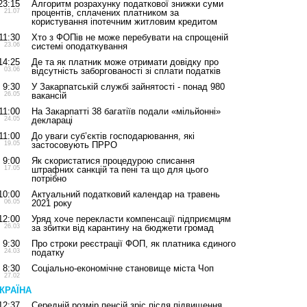
23:15
Алгоритм розрахунку податкової знижки суми
21.07
процентів, сплачених платником за
користування іпотечним житловим кредитом
11:30
Хто з ФОПів не може перебувати на спрощеній
23.06
системі оподаткування
14:25
Де та як платник може отримати довідку про
03.06
відсутність заборгованості зі сплати податків
9:30
У Закарпатській службі зайнятості - понад 980
26.05
вакансій
11:00
На Закарпатті 38 багатіїв подали «мільйонні»
24.05
деклараці
11:00
До уваги суб’єктів господарювання, які
19.05
застосовують ПРРО
9:00
Як скористатися процедурою списання
17.05
штрафних санкцій та пені та що для цього
потрібно
10:00
Актуальний податковий календар на травень
06.05
2021 року
12:00
Уряд хоче перекласти компенсації підприємцям
26.03
за збитки від карантину на бюджети громад
9:30
Про строки реєстрації ФОП, як платника єдиного
24.03
податку
8:30
Соціально-економічне становище міста Чоп
27.02
КРАЇНА
12:37
Середній розмір пенсій зріс після підвищення