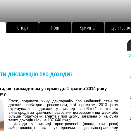
Спорт
Події
Кримінал
Суспільств
З
АТИ ДЕКЛАРАЦІЮ ПРО ДОХОДИ?
, які громадянам у термін до 1 травня 2014 року
ку.
Отож, подавати річну декларацію про майновий стан та
доходи необхідно громадянам, які протягом 2013 року
отримували: - доходи у вигляді заробітної плати та
винагороди за цивільно-правовими договорами від двох або
більше податкових агентів і при цьому загальна річна сума
таких доходів більше 137 640 грн.;
- доходи у вигляді простроченої (понад три роки)
заборгованості за укладеними цивільно-правовими