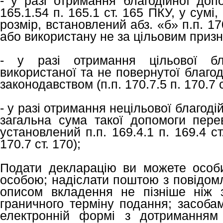
- у разі отримання благодійної допо
165.1.54 п. 165.1 ст. 165 ПКУ, у сум
розмір, встановлений абз. «б» п.п. 170
або використану не за цільовим приз
- у разі отримання цільової бл
використаної та не повернутої благод
законодавством (п.п. 170.7.5 п. 170.7 с
- у разі отримання нецільової благоді
загальна сума такої допомоги пере
установлений п.п. 169.4.1 п. 169.4 ст
170.7 ст. 170);
Подати декларацію ви можете особ
особою; надіслати поштою з повідом
описом вкладення не пізніше ніж 
граничного терміну подання; засобам
електронній формі з дотриманням