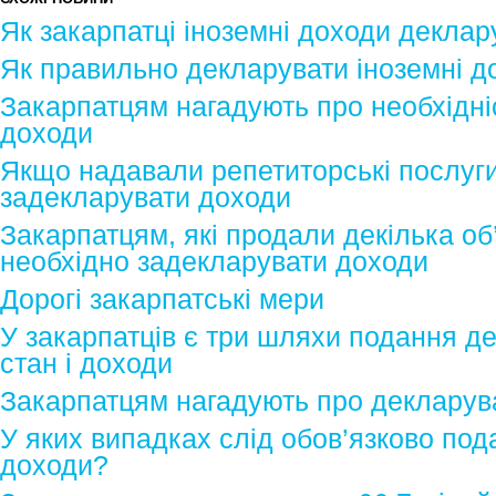
Як закарпатці іноземні доходи декла
Як правильно декларувати іноземні д
Закарпатцям нагадують про необхідні
доходи
Якщо надавали репетиторські послуги
задекларувати доходи
Закарпатцям, які продали декілька об’
необхідно задекларувати доходи
Дорогі закарпатські мери
У закарпатців є три шляхи подання д
стан і доходи
Закарпатцям нагадують про декларув
У яких випадках слід обов’язково под
доходи?