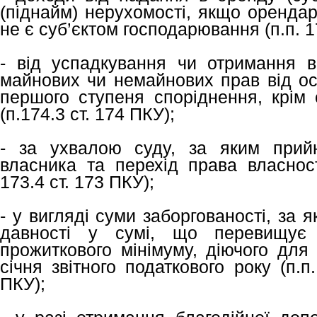
(піднайм) нерухомості, якщо оренда
не є суб’єктом господарювання (п.п. 170
- від успадкування чи отримання в
майнових чи немайнових прав від осі
першого ступеня споріднення, крім 
(п.174.3 ст. 174 ПКУ);
- за ухвалою суду, за яким прий
власника та перехід права власнос
173.4 ст. 173 ПКУ);
- у вигляді суми заборгованості, за 
давності у сумі, що перевищує 5
прожиткового мінімуму, діючого для
січня звітного податкового року (п.п.
ПКУ);