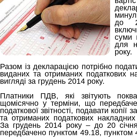
варті
декл
минул
до 2
включ
суми 
для н
року.
Разом із декларацією потрібно подати
виданих та отриманих податкових н
вигляді за грудень 2014 року.
Платники ПДВ, які звітують поква
щомісячно у терміни, що передбаче
податкової звітності, подавати копії 
та отриманих податкових накладних 
За грудень 2014 року – до 20 січн
передбачено пунктом 49.18, пунктом 4