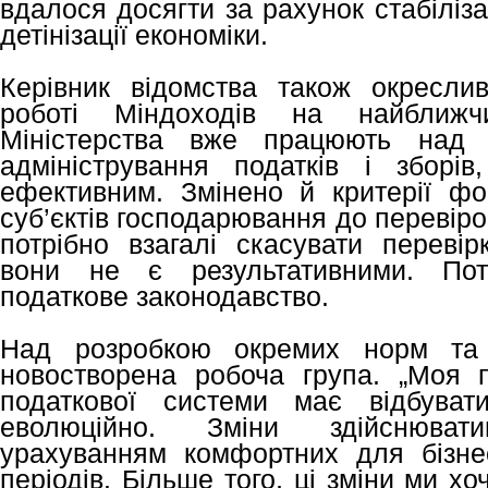
вдалося досягти за рахунок стабілізац
детінізації економіки.
Керівник відомства також окресли
роботі Міндоходів на найближч
Міністерства вже працюють над 
адміністрування податків і зборі
ефективним. Змінено й критерії ф
суб’єктів господарювання до перевірок
потрібно взагалі скасувати перевірк
вони не є результативними. По
податкове законодавство.
Над розробкою окремих норм та
новостворена робоча група. „Моя 
податкової системи має відбуват
еволюційно. Зміни здійснюват
урахуванням комфортних для бізне
періодів. Більше того, ці зміни ми х