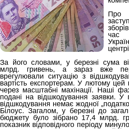
компе
Про
засту
зборі
час
Украї
центр
За його словами, у березні сума в
млрд. гривень, а зараз вже п
врегулювали ситуацію з відшкодув
вартість експортерам. У лютому цей
через масштабні махінації. Наші фа
подані на відшкодування заявки. У 
відшкодування немає жодної „податков
Білоус. Загалом, у березні до зага
бюджету було зібрано 17,4 млрд. г
показник відповідного періоду минулог