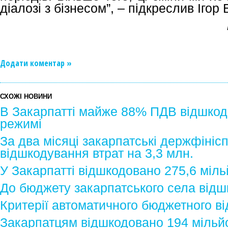
діалозі з бізнесом”, – підкреслив Ігор
Додати коментар »
СХОЖІ НОВИНИ
В Закарпатті майже 88% ПДВ відшкод
режимі
За два місяці закарпатські держфініс
відшкодування втрат на 3,3 млн.
У Закарпатті відшкодовано 275,6 міл
До бюджету закарпатського села відш
Критерії автоматичного бюджетного 
Закарпатцям відшкодовано 194 міль