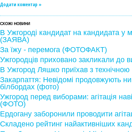
Додати коментар »
СХОЖІ НОВИНИ
В Ужгороді кандидат на кандидата у 
(ЗАЯВА)
За їжу - перемога (ФОТОФАКТ)
Ужгородців приховано закликали до в
В Ужгород Ляшко приїхав з технічно
Закарпаття: Невідомі продовжують ни
білбордах (фото)
Ужгород перед виборами: агітація нав
(ФОТО)
Ердогану заборонили проводити агіта
Складено рейтинг найактивніших канди