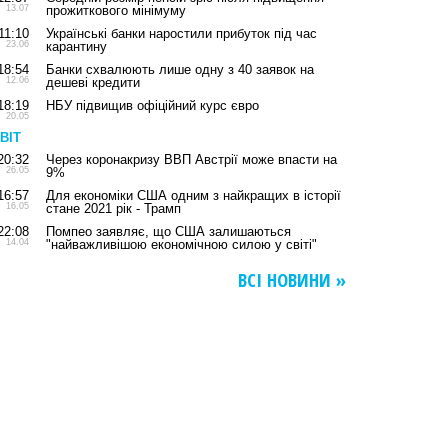
13.07
прожиткового мінімуму
11:10
Українські банки наростили прибуток під час
23.06
карантину
18:54
Банки схвалюють лише одну з 40 заявок на
12.06
дешеві кредити
18:19
НБУ підвищив офіційний курс євро
20.05
ВІТ
20:32
Через коронакризу ВВП Австрії може впасти на
26.05
9%
16:57
Для економіки США одним з найкращих в історії
16.05
стане 2021 рік - Трамп
22:08
Помпео заявляє, що США залишаються
14.04
"найважливішою економічною силою у світі"
ВСІ НОВИНИ »