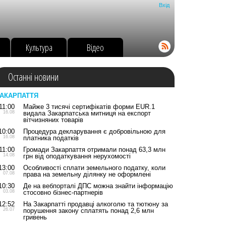
Вхід
о
Культура
Відео
Останні новини
АКАРПАТТЯ
11:00
Майже 3 тисячі сертифікатів форми EUR.1
16.08
видала Закарпатська митниця на експорт
вітчизняних товарів
10:00
Процедура декларування є добровільною для
16.08
платника податків
11:00
Громади Закарпаття отримали понад 63,3 млн
14.08
грн від оподаткування нерухомості
13:00
Особливості сплати земельного податку, коли
07.08
права на земельну ділянку не оформлені
10:30
Де на вебпорталі ДПС можна знайти інформацію
03.08
стосовно бізнес-партнерів
12:52
На Закарпатті продавці алкоголю та тютюну за
26.07
порушення закону сплатять понад 2,6 млн
гривень