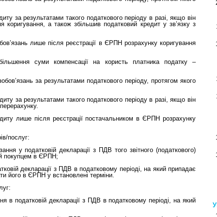
иту за результатами такого податкового періоду в разі, якщо він
я коригування, а також збільшив податковий кредит у зв’язку з
ов’язань лише після реєстрації в ЄРПН розрахунку коригування
збільшення суми компенсації на користь платника податку –
обов’язань за результатами податкового періоду, протягом якого
диту за результатами такого податкового періоду в разі, якщо він
 перерахунку.
диту лише після реєстрації постачальником в ЄРПН розрахунку
ів/послуг:
ання у податковій декларації з ПДВ того звітного (податкового)
ий покупцем в ЄРПН;
ковій декларації з ПДВ в податковому періоді, на який припадає
ти його в ЄРПН у встановлені терміни.
луг:
ня в податковій декларації з ПДВ в податковому періоді, на який
У