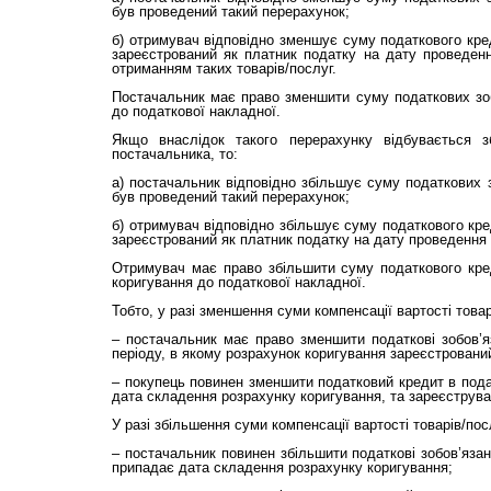
був проведений такий перерахунок;
б) отримувач відповідно зменшує суму податкового кред
зареєстрований як платник податку на дату проведенн
отриманням таких товарів/послуг.
Постачальник має право зменшити суму податкових зоб
до податкової накладної.
Якщо внаслідок такого перерахунку відбувається 
постачальника, то:
а) постачальник відповідно збільшує суму податкових з
був проведений такий перерахунок;
б) отримувач відповідно збільшує суму податкового кре
зареєстрований як платник податку на дату проведення
Отримувач має право збільшити суму податкового кре
коригування до податкової накладної.
Тобто, у разі зменшення суми компенсації вартості товар
– постачальник має право зменшити податкові зобов’яз
періоду, в якому розрахунок коригування зареєстрован
– покупець повинен зменшити податковий кредит в подат
дата складення розрахунку коригування, та зареєструва
У разі збільшення суми компенсації вартості товарів/пос
– постачальник повинен збільшити податкові зобов’язан
припадає дата складення розрахунку коригування;