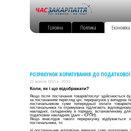
Головна
Політика
Економіка
РОЗРАХУНОК КОРИГУВАННЯ ДО ПОДАТКОВОЇ
22 жовтня 2015 р., 20:53
Коли, як і що відображати?
Якщо після постачання товарів/послуг здійснюється бу
за постачанням перегляд цін, перерахунок у випадках по
постачальником суми попередньої оплати товарів/п
постачальника та отримувача підлягають відповідному
накладної, складеному в порядку, встановленому для
податкових накладних (далі – ЄРПН).
Якщо внаслідок такого перерахунку відбувається 
постачальника, то:
а) постачальник відповідно зменшує суму податкових з