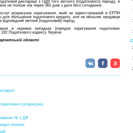
датковій декларації з ПДВ того звітного (податкового) періоду, в
е не пізніше ніж через 365 днів з дати його складення.
/послуг розрахунок коригування, який не зареєстрований в ЄРПН
ю для збільшення податкового кредиту, але не звільняє продавця
 відповідний звітний (податковий) період.
вання в окремих випадках (порядок коригування податкових
 192 Податкового кодексу України.
карпатській області
С
акладної
 податкового розрахунку
а формою № 1 ДФ
ендні платежі
цій