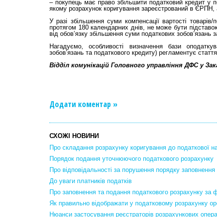
– покупець має право збільшити податковий кредит у по
якому розрахунок коригування зареєстрований в ЄРПН, ал
У разі збільшення суми компенсації вартості товарів
протягом 180 календарних днів, не може бути підставо
від обов’язку збільшення суми податкових зобов’язань за
Нагадуємо, особливості визначення бази оподатку
зобов’язань та податкового кредиту) регламентує стаття
Відділ комунікацій Головного управління ДФС у За
Додати коментар »
СХОЖІ НОВИНИ
Про складання розрахунку коригування до податкової н
Порядок подання уточнюючого податкового розрахунку
Про відповідальності за порушення порядку заповнення
До уваги платників податків
Про заповнення та подання податкового розрахунку з
Як правильно відображати у податковому розрахунку ор
Нюанси застосування реєстраторів розрахункових опера