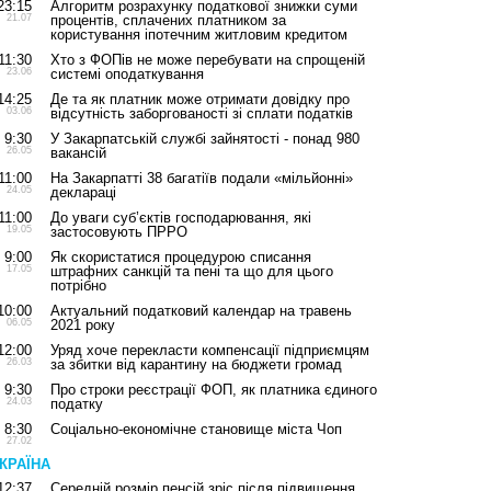
23:15
Алгоритм розрахунку податкової знижки суми
21.07
процентів, сплачених платником за
користування іпотечним житловим кредитом
11:30
Хто з ФОПів не може перебувати на спрощеній
23.06
системі оподаткування
14:25
Де та як платник може отримати довідку про
03.06
відсутність заборгованості зі сплати податків
9:30
У Закарпатській службі зайнятості - понад 980
26.05
вакансій
11:00
На Закарпатті 38 багатіїв подали «мільйонні»
24.05
деклараці
11:00
До уваги суб’єктів господарювання, які
19.05
застосовують ПРРО
9:00
Як скористатися процедурою списання
17.05
штрафних санкцій та пені та що для цього
потрібно
10:00
Актуальний податковий календар на травень
06.05
2021 року
12:00
Уряд хоче перекласти компенсації підприємцям
26.03
за збитки від карантину на бюджети громад
9:30
Про строки реєстрації ФОП, як платника єдиного
24.03
податку
8:30
Соціально-економічне становище міста Чоп
27.02
КРАЇНА
12:37
Середній розмір пенсій зріс після підвищення