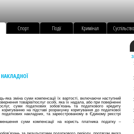
Спорт
Події
Кримінал
Суспільств
З
 НАКЛАДНОЇ
дь-яка зміна суми компенсації їх вартості, включаючи наступний
вернення товарів/послуг особі, яка їх надала, або при поверненні
ослуг, суми податкових зобов’язань та податкового кредиту
 коригуванню на підставі розрахунку коригування до податкової
 податкових накладних, та зареєстрованому в Єдиному реєстрі
зменшення суми компенсації на користь платника податку –
обов’язань за результатами податкового періоду, протягом якого