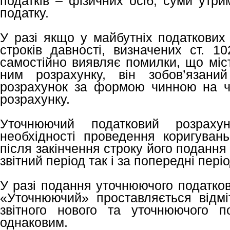
податків – фізичних осіб, суми утри
податку.
У разі якщо у майбутніх податкових
строків давності, визначених ст. 1
самостійно виявляє помилки, що міс
ним розрахунку, він зобов’язани
розрахунок за формою чинною на ч
розрахунку.
Уточнюючий податковий розраху
необхідності проведення коригувань
після закінчення строку його подання
звітний період так і за попередні пері
У разі подання уточнюючого податков
«Уточнюючий» проставляється відмі
звітного нового та уточнюючого п
однаковим.