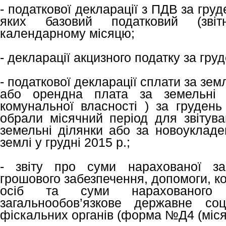
- податкової декларації з ПДВ за груд
яких базовий податковий (звіт
календарному місяцю;
- декларації акцизного податку за груд
- податкової декларації сплати за зем
або орендна плата за земельні 
комунальної власності ) за грудень
обрали місячний період для звітува
земельні ділянки або за новоуклад
землі у грудні 2015 р.;
- звіту про суми нарахованої зар
грошового забезпечення, допомоги, к
осіб та суми нарахованого
загальнообов’язкове державне со
фіскальних органів (форма №Д4 (місяч