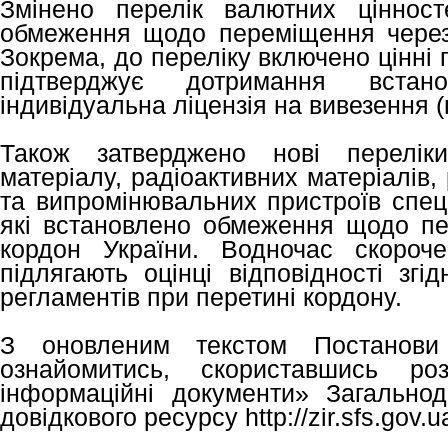
Змінено перелік валютних цінност
обмеження щодо переміщення через
Зокрема, до переліку включено цінні
підтверджує дотримання встан
індивідуальна ліцензія на вивезення 
Також затверджено нові переліки
матеріалу, радіоактивних матеріалів,
та випромінювальних пристроїв спец
які встановлено обмеження щодо п
кордон України. Водночас скороче
підлягають оцінці відповідності згі
регламентів при перетині кордону.
З оновленим текстом Постан
ознайомитись, скориставшись ро
інформаційні документи» Загальнод
довідкового ресурсу http://zir.sfs.gov.u