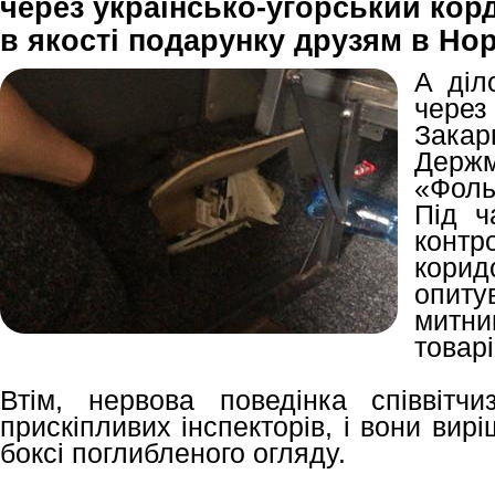
через українсько-угорський корд
в якості подарунку друзям в Но
А діл
чере
Зака
Держ
«Фоль
Під ч
конт
кори
опит
митни
товарі
Втім, нервова поведінка співвітч
прискіпливих інспекторів, і вони вирі
боксі поглибленого огляду.