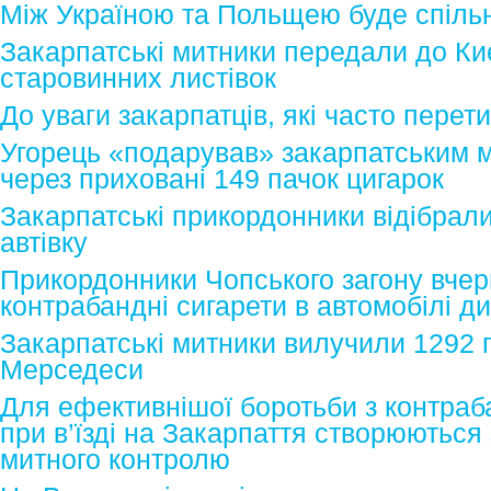
Між Україною та Польщею буде спіль
Закарпатські митники передали до Киє
старовинних листівок
До уваги закарпатців, які часто пере
Угорець «подарував» закарпатським 
через приховані 149 пачок цигарок
Закарпатські прикордонники відібрал
автівку
Прикордонники Чопського загону вчер
контрабандні сигарети в автомобілі д
Закарпатські митники вилучили 1292 п
Мерседеси
Для ефективнішої боротьби з контра
при в’їзді на Закарпаття створюються
митного контролю