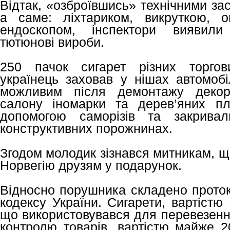
Відтак, «озброївшись» технічними за
а саме: ліхтариком, викруткою, 
ендоскопом, інспектори виявили 
тютюнові вироби.
250 пачок сигарет різних торгов
українець заховав у нішах автомобі
можливим після демонтажу декора
салону іномарки та дерев’яних пл
допомогою саморізів та закривал
конструктивних порожнинах.
Згодом молодик зізнався митникам, що
Норвегію друзям у подарунок.
Відносно порушника складено протоко
кодексу України. Сигарети, вартістю
що використовувався для перевезенн
контролю товарів, вартістю майже 2