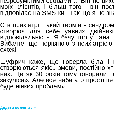
незрозумілими особами ... Він не вихо
моїх клієнтів, і більш того - він пос
відповідає на SMS-ки . Так що я не зна
Є в психіатрії такий термін - синдр
створює для себе уявних двійник
відповідальність. Я бачу, що у пана
Вибачте, що порівнюю з психіатрією,
схожі.
Шуфрич каже, що Говерла біла і п
створюються якісь змови, постійно х
них. Це як 30 років тому говорили п
закуліса». Але все набагато простіше 
буде ніяких проблем».
Додати коментар »