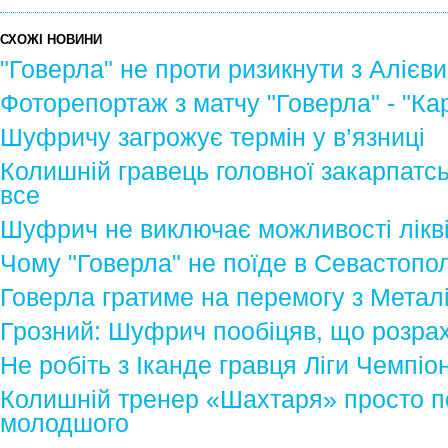
СХОЖІ НОВИНИ
"Говерла" не проти ризикнути з Алієв
Фоторепортаж з матчу "Говерла" - "Ка
Шуфричу загрожує термін у в’язниці
Колишній гравець головної закарпатсь
все
Шуфрич не виключає можливості лікві
Чому "Говерла" не поїде в Севастопо
Говерла гратиме на перемогу з Метал
Грозний: Шуфрич пообіцяв, що розрах
Не робіть з Іканде гравця Ліги Чемпіо
Колишній тренер «Шахтаря» просто 
молодшого