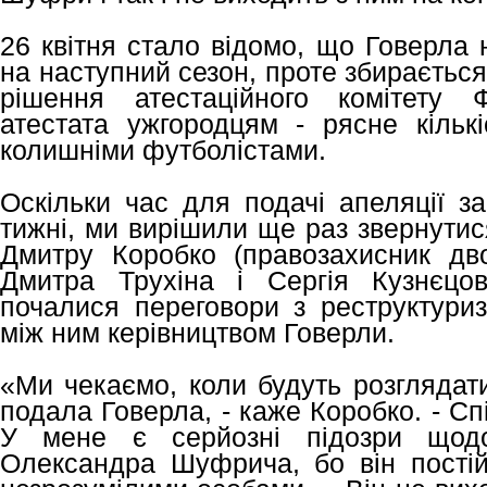
26 квітня стало відомо, що Говерла
на наступний сезон, проте збираєтьс
рішення атестаційного комітету 
атестата ужгородцям - рясне кількі
колишніми футболістами.
Оскільки час для подачі апеляції з
тижні, ми вирішили ще раз звернути
Дмитру Коробко (правозахисник дво
Дмитра Трухіна і Сергія Кузнєцо
почалися переговори з реструктуриза
між ним керівництвом Говерли.
«Ми чекаємо, коли будуть розглядати
подала Говерла, - каже Коробко. - С
У мене є серйозні підозри щодо
Олександра Шуфрича, бо він пості