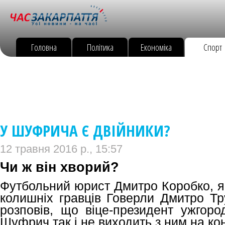
Головна
Політика
Економіка
Спорт
У ШУФРИЧА Є ДВІЙНИКИ?
12 травня 2016 р., 15:57
Чи ж він хворий?
Футбольний юрист Дмитро Коробко, я
колишніх гравців Говерли Дмитро Тру
розповів, що віце-президент ужгоро
Шуфрич так і не виходить з ним на кон