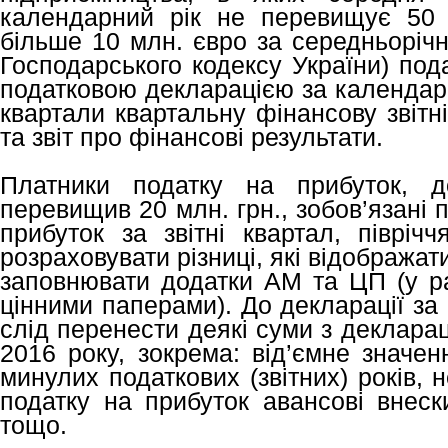
календарний рік не перевищує 50 
більше 10 млн. євро за середньорічн
Господарського кодексу України) под
податковою декларацією за календарн
квартали квартальну фінансову звітн
та звіт про фінансові результати.
Платники податку на прибуток, д
перевищив 20 млн. грн., зобов’язані 
прибуток за звітні квартал, півріч
розраховувати різниці, які відображати
заповнювати додатки АМ та ЦП (у ра
цінними паперами). До декларації за
слід перенести деякі суми з деклараці
2016 року, зокрема: від’ємне значен
минулих податкових (звітних) років,
податку на прибуток авансові внеск
тощо.