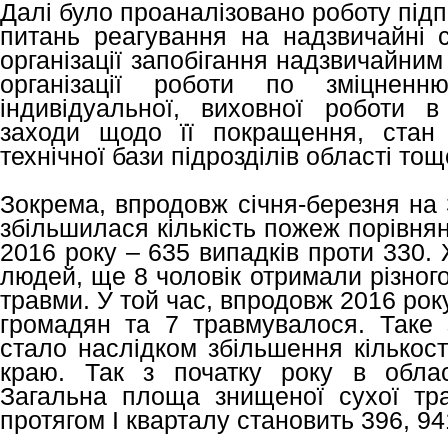
Далі було проаналізовано роботу підп
питань реагування на надзвичайні с
організації запобігання надзвичайни
організації роботи по зміцненн
індивідуальної, виховної роботи в
заходи щодо її покращення, стан 
технічної бази підрозділів області тощ
Зокрема, впродовж січня-березня на 
збільшилася кількість пожеж порівня
2016 року – 635 випадків проти 330.
людей, ще 8 чоловік отримали різного
травми. У той час, впродовж 2016 рок
громадян та 7 травмувалося. Таке
стало наслідком збільшення кількост
краю. Так з початку року в обла
Загальна площа знищеної сухої трав
протягом І кварталу становить 396, 941