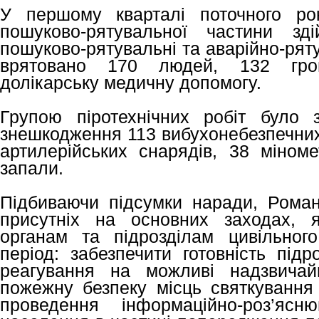
У першому кварталі поточного рок
пошуково-рятувальної частини зд
пошуково-рятувальні та аварійно-ряту
врятовано 170 людей, 132 гро
долікарську медичну допомогу.
Групою піротехнічних робіт було 
знешкодження 113 вибухонебезпечних 
артилерійських снарядів, 38 міноме
запали.
Підбиваючи підсумки наради, Роман
присутніх на основних заходах, я
органам та підрозділам цивільног
період: забезпечити готовність під
реагування на можливі надзвичайн
пожежну безпеку місць святкування 
проведення інформаційно-роз’ясн