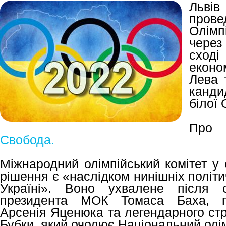
Льві
про
Олімп
через
сход
еконо
Лева 
канд
білої 
Про 
Свобода.
Міжнародний олімпійський комітет у 
рішення є «наслідком нинішніх політи
Україні». Воно ухвалене після 
президента МОК Томаса Баха, пре
Арсенія Яценюка та легендарного ст
Бубки, який очолює Національний олім