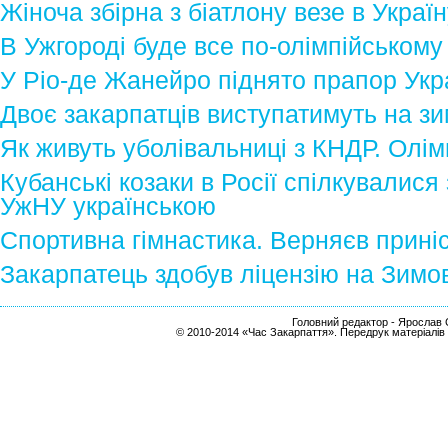
Жіноча збірна з біатлону везе в Украї
В Ужгороді буде все по-олімпійському
У Ріо-де Жанейро піднято прапор Укр
Двоє закарпатців виступатимуть на зи
Як живуть уболівальниці з КНДР. Олім
Кубанські козаки в Росії спілкувалися
УжНУ українською
Спортивна гімнастика. Верняєв приніс 
Закарпатець здобув ліцензію на Зимо
Головний редактор - Ярослав С
© 2010-2014 «Час Закарпаття». Передрук матеріалів