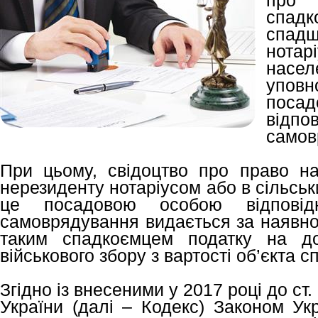
про 
спад
спад
нотар
нас
упо
пос
відпо
самов
При цьому, свідоцтво про право н
нерезиденту нотаріусом або в сільськ
це посадовою особою відповідн
самоврядування видається за наявно
таким спадкоємцем податку на до
військового збору з вартості об’єкта 
Згідно із внесеними у 2017 році до ст
України (далі – Кодекс) Законом Ук