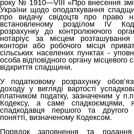
року № 1910—VIII «Про внесення змі
України щодо оподаткування спадщ
про видачу свідоцтв про право н
встановленому розділом ІV Код
розрахунку до контролюючого орга
нотаріус за місцем розташування 
контори або робочого місця приват
сільських населених пунктах - упов
особа відповідного органу місцевого
відкриття спадщини.
У податковому розрахунку обов’яз
доходу у вигляді вартості успадков
платником податку, зазначеним у п.п.
Кодексу, а саме спадкоємцями, я
спадкодавця першого та другого 
понятті, визначеному Кодексом.
Порядок заповнення та подання