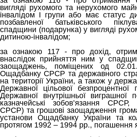
за ознакою 116 - про отримання 
вигляді рухомого та нерухомого майн
інвалідом І групи або має статус д
позбавленої батьківського пікл
спадщини (подарунка) у вигляді рухо
дитиною-інвалідом;
за ознакою 117 - про дохід, отри
внаслідок прийняття ним у спадщи
заощаджень, поміщених од 02.01
Ощадбанку СРСР та державного стр
на території України, а також у держав
Державної цільової безпроцентної п
Державної внутрішньої виграшної п
казначейські зобов’язання СРСР,
СРСР) та грошові заощадження грома
установи Ощадбанку України та ко
протягом 1992 – 1994 рр., погашення 