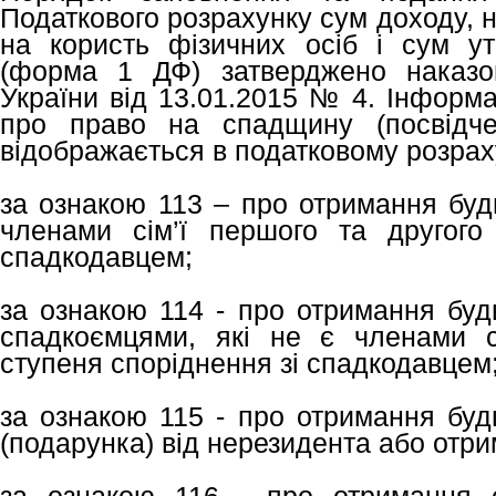
Податкового розрахунку сум доходу, 
на користь фізичних осіб і сум у
(форма 1 ДФ) затверджено наказом
України від 13.01.2015 № 4. Інформа
про право на спадщину (посвідче
відображається в податковому розрах
за ознакою 113 – про отримання буд
членами сім’ї першого та другого
спадкодавцем;
за ознакою 114 - про отримання буд
спадкоємцями, які не є членами с
ступеня споріднення зі спадкодавцем
за ознакою 115 - про отримання буд
(подарунка) від нерезидента або отр