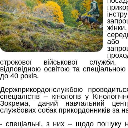
пос
при
інст
запр
жінки,
серед
або 
запро
прохо
строкової військової служби, ві
відповідною освітою та спеціальною 
до 40 років.
Держприкордонслужбою проводитьс
спеціалістів – кінологів у Кінологі
Зокрема, даний навчальний центр
службових собак прикордонників за н
- спеціальні, з них – щодо пошуку 