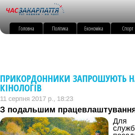
Головна
Політика
Економіка
Спорт
ПРИКОРДОННИКИ ЗАПРОШУЮТЬ Н
КІНОЛОГІВ
11 серпня 2017 р., 18:23
З подальшим працевлаштуванн
Для п
служ