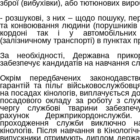
зброї (вибухівки), або тютюнових виро
- розшукові, з них – щодо пошуку, п
та конвоювання людини (порушників 
кордоні так і у автомобільних
(залізничному транспорті) в пунктах п
За необхідності, Державна прико
забезпечує кандидатів на навчання с
Окрім передбачених законодавств
гарантій та пільг військовослужбовц
на посадах кінологів, виплачується 
посадового окладу за роботу з сл
чергу службові тварини забезпеч
рахунок Держприкордонслужби.
проходження служби виключно на 
кінологів. Після навчання в Кінолог
випускники отримують диплом держав