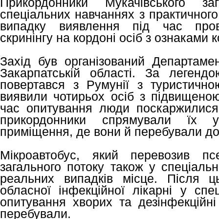
Прикордонники Мукачівського з
спеціальних навчаннях з практичного
випадку виявлення під час пров
скринінгу на кордоні осіб з ознаками к
Захід був організований Департаме
Закарпатській області. За легендо
повертався з Румунії з туристичн
виявили чотирьох осіб з підвищеною
час опитування люди поскаржилися
прикордонники спрямували їх у
приміщення, де вони й перебували до 
Мікроавтобус, який перевозив псе
загального потоку також у спеціаль
реальних випадків місце. Після ц
обласної інфекційної лікарні у спе
опитування хворих та дезінфекційні
перебували.