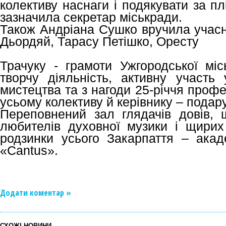
колективу наснаги і подякувати за плі
зазначила секретар міськради.
Також Андріана Сушко вручила учасни
Дьордяй, Тарасу Петішко, Оресту
Трачуку - грамоти Ужгородської міс
творчу діяльність, активну участь 
мистецтва та з нагоди 25-річчя профес
усьому колективу й керівнику – подару
Переповнений зал глядачів довів,
любителів духовної музики і щирих
родзинки усього Закарпаття – акад
«Cantus».
Додати коментар »
СХОЖІ НОВИНИ