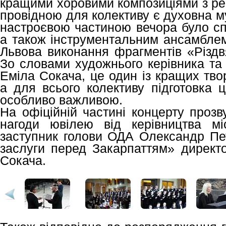
кращими хоровими композиціями з реп
провідною для колективу є духовна м
настроєвою частиною вечора було спі
а також інструментальним ансамблем 
Львова виконання фрагментів «Різдвя
Зо словами художнього керівника та
Еміла Сокача, це один із кращих тво
а для всього колективу підготовка ц
особливо важливою.
На офіційній частині концерту прозв
нагоди ювілею від керівництва мі
заступник голови ОДА Олександр Пет
заслуги перед Закарпаттям» директо
Сокача.