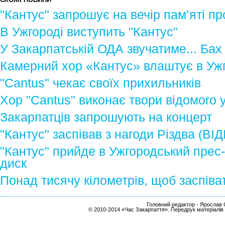
"Кантус" запрошує на вечір пам’яті пр
В Ужгороді виступить "Кантус"
У Закарпатській ОДА звучатиме... Бах
Камерний хор «Кантус» влаштує в Уж
"Cantus" чекає своїх прихильників
Хор "Cantus" виконає твори відомого 
Закарпатців запрошують на концерт
"Кантус" заспівав з нагоди Різдва (ВІ
"Кантус" прийде в Ужгородський прес-
диск
Понад тисячу кілометрів, щоб заспіва
Головний редактор - Ярослав С
© 2010-2014 «Час Закарпаття». Передрук матеріалів