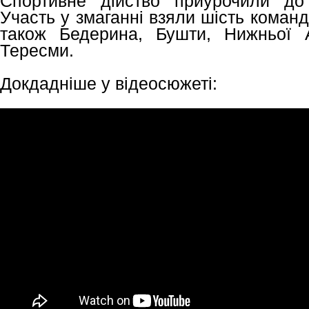
Спортивне дійство приурочили до
Участь у змаганні взяли шість команд,
також Бедерина, Бушти, Нижньої 
Тересми.
Докдадніше у відеосюжеті: