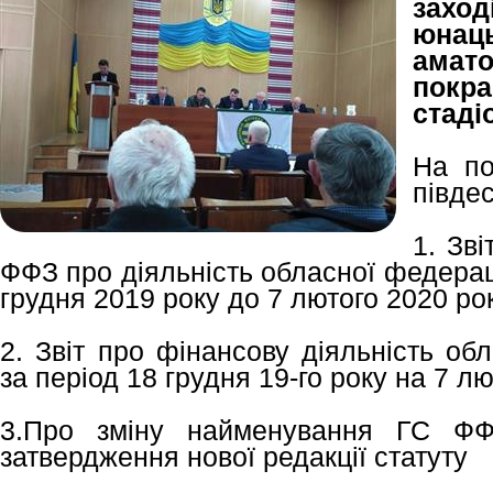
заход
юнац
ама
покр
стадіо
На по
півде
1. Зві
ФФЗ про діяльність обласної федераці
грудня 2019 року до 7 лютого 2020 рок
2. Звіт про фінансову діяльність об
за період 18 грудня 19-го року на 7 лю
3.Про зміну найменування ГС ФФ
затвердження нової редакції статуту