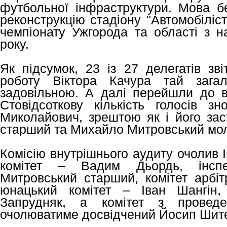
футбольної інфраструктури. Мова б
реконструкцію стадіону "Автомобіліс
чемпіонату Ужгорода та області з н
року.
Як підсумок, 23 із 27 делегатів зві
роботу Віктора Качура тай загал
задовільною. А далі перейшли до ви
Стовідсоткову кількість голосів з
Миколайович, зрештою як і його зас
старший та Михайло Митровський мо
Комісію внутрішнього аудиту очолив 
комітет – Вадим Дьордь, інсп
Митровський старший, комітет арбіт
юнацький комітет – Іван Шангін,
Запрудняк, а комітет з провед
очолюватиме досвідчений Йосип Шит