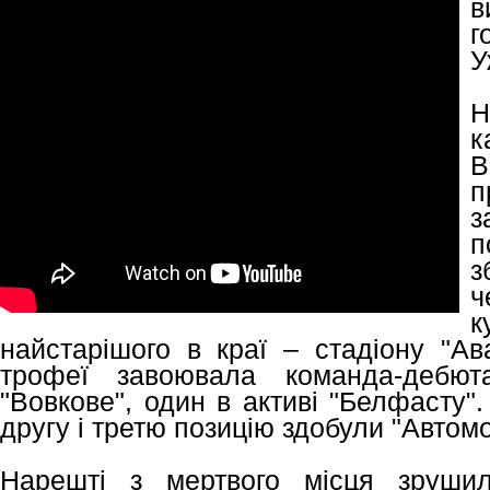
в
г
У
Н
к
В
п
з
п
з
ч
к
найстарішого в краї – стадіону "Ав
трофеї завоювала команда-дебют
"Вовкове", один в активі "Белфасту". 
другу і третю позицію здобули "Автомо
Нарешті з мертвого місця зрушил