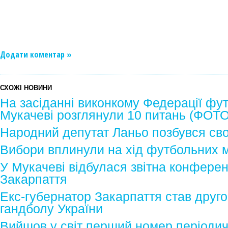
Додати коментар »
СХОЖІ НОВИНИ
На засіданні виконкому Федерації фу
Мукачеві розглянули 10 питань (ФОТО
Народний депутат Ланьо позбувся сво
Вибори вплинули на хід футбольних м
У Мукачеві відбулася звітна конфере
Закарпаття
Екс-губернатор Закарпаття став друг
гандболу України
Вийшов у світ перший номер періоди