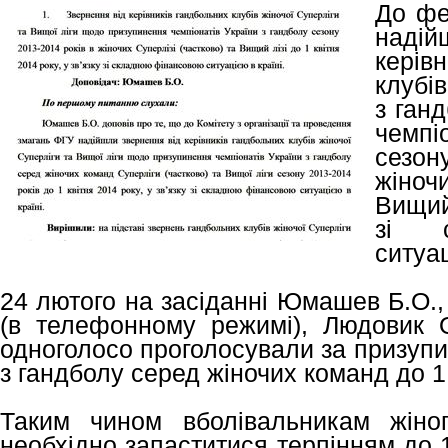
До фе
наді
керів
клубі
з ган
чемпі
сезо
жіночи
Вищий 
зі с
ситуац
24 лютого на засіданні Юмашев Б.О.,
(в телефонному режимі), Людовик 
одноголосо проголосували за призупи
з гандболу серед жіночих команд до 1 
Таким чином вболівальникам жіног
необхідно запаститися терпінням до 1 