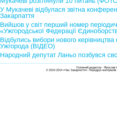
Мукачеві розглянули 10 питань (ФОТО
У Мукачеві відбулася звітна конфере
Закарпаття
Вийшов у світ перший номер періоди
«Ужгородської Федерації Єдиноборст
Відбулись вибори нового керівництва
Ужгорода (ВІДЕО)
Народний депутат Ланьо позбувся сво
Головний редактор - Ярослав С
© 2010-2014 «Час Закарпаття». Передрук матеріалів