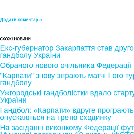
Додати коментар »
СХОЖІ НОВИНИ
Екс-губернатор Закарпаття став друг
гандболу України
Обраного нового очільника Федерації
"Карпати" знову зіграють матчі І-ого т
гандболу
Ужгородські гандболістки вдало старту
України
Гандбол: «Карпати» вдруге програють
опускаються на третю сходинку
На засіданні виконкому Федерації фу